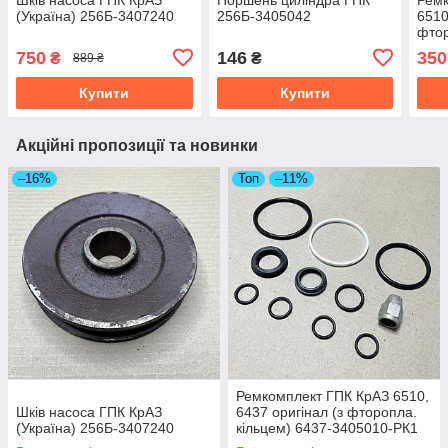
(Україна) 256Б-3407240
256Б-3405042
6510
фтор
340
750
146
350
₴
₴
889 ₴
Купити
Купити
Акційні пропозиції та новинки
–16%
Топ
–11%
Ремкомплект ГПК КрАЗ 6510,
Шків насоса ГПК КрАЗ
6437 оригінал (з фторопла.
(Україна) 256Б-3407240
кільцем) 6437-3405010-РК1