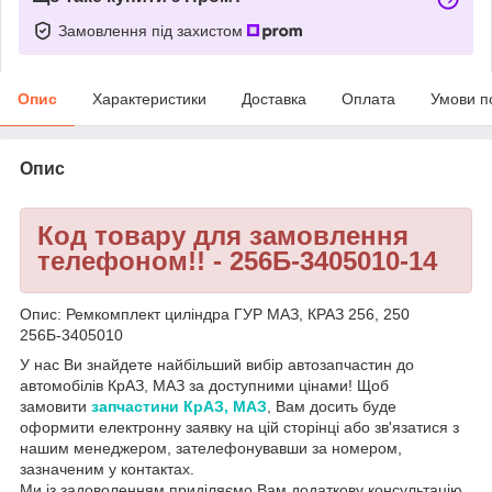
Замовлення під захистом
Опис
Характеристики
Доставка
Оплата
Умови п
Опис
Код товару для замовлення
телефоном!! - 256Б-3405010-14
Опис: Ремкомплект циліндра ГУР МАЗ, КРАЗ 256, 250
256Б-3405010
У нас Ви знайдете найбільший вибір автозапчастин до
автомобілів КрАЗ, МАЗ за доступними цінами! Щоб
замовити
запчастини КрАЗ, МАЗ
, Вам досить буде
оформити електронну заявку на цій сторінці або зв'язатися з
нашим менеджером, зателефонувавши за номером,
зазначеним у контактах.
Ми із задоволенням приділяємо Вам додаткову консультацію