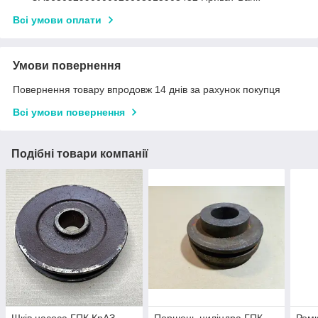
Всі умови оплати
Умови повернення
Повернення товару впродовж 14 днів за рахунок покупця
Всі умови повернення
Подібні товари компанії
Шків насоса ГПК КрАЗ
Поршень циліндра ГПК
Ремк