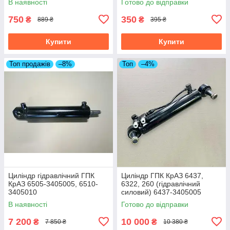
В наявності
Готово до відправки
750
350
₴
₴
889 ₴
395 ₴
Купити
Купити
Топ продажів
–8%
Топ
–4%
Циліндр гідравлічний ГПК
Циліндр ГПК КрАЗ 6437,
КрАЗ 6505-3405005, 6510-
6322, 260 (гідравлічний
3405010
силовий) 6437-3405005
В наявності
Готово до відправки
7 200
10 000
₴
₴
7 850 ₴
10 380 ₴