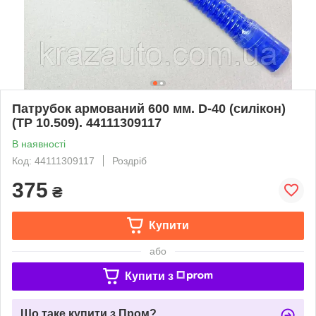
Патрубок армований 600 мм. D-40 (силікон)
(TP 10.509). 44111309117
В наявності
Код: 44111309117
Роздріб
375
₴
Купити
або
Купити з
Що таке купити з Пром?