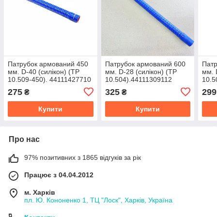
Патрубок армований 450
Патрубок армований 600
Патр
мм. D-40 (силікон) (TP
мм. D-28 (силікон) (TP
мм. 
10.509-450). 44111427710
10.504).44111309112
10.5
275
325
299
₴
₴
Купити
Купити
Про нас
97% позитивних з 1865 відгуків за рік
Працює з 04.04.2012
м. Харків
пл. Ю. Кононенко 1, ТЦ "Лоск", Харків, Україна