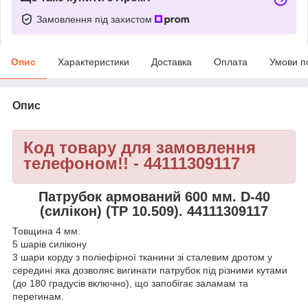
Замовлення під захистом
Опис
Характеристики
Доставка
Оплата
Умови п
Опис
Код товару для замовлення
телефоном!! - 44111309117
Патрубок армований 600 мм. D-40
(силікон) (TP 10.509). 44111309117
Товщина 4 мм.
5 шарiв силікону
3 шари корду з поліефірної тканини зі сталевим дротом у
середині яка дозволяє вигинати патрубок під різними кутами
(до 180 градусів включно), що запобігає заламам та
перегинам.