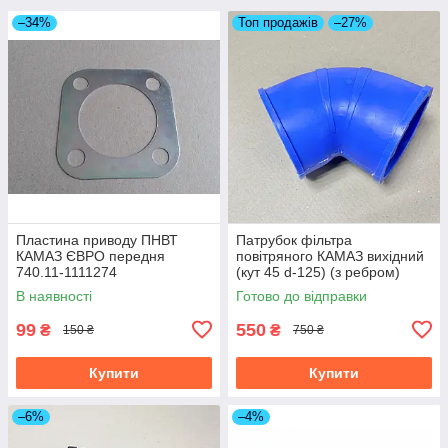
–34%
Топ продажів
–27%
Пластина приводу ПНВТ
Патрубок фільтра
КАМАЗ ЄВРО передня
повітряного КАМАЗ вихідний
740.11-1111274
(кут 45 d-125) (з ребром)
силікон 5320-1109445
В наявності
Готово до відправки
99
550
₴
₴
150 ₴
750 ₴
Купити
Купити
–6%
–4%