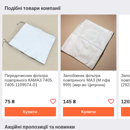
Подібні товари компанії
Передочисник фільтра
Запобіжник фільтра
Запо
повітряного КАМАЗ 7405.
повітряного МАЗ (М пфв
пові
7405-1109574-01
999) (вир-во Цитрона)
(292
238-1109574
01) 
75
145
120
₴
₴
Купити
Купити
Акційні пропозиції та новинки