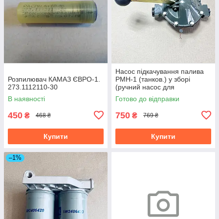
Насос підкачування палива
Розпилювач КАМАЗ ЄВРО-1.
РМН-1 (танков.) у зборі
273.1112110-30
(ручний насос для
перекачування) 740-1100000
В наявності
Готово до відправки
450
750
₴
₴
468 ₴
769 ₴
Купити
Купити
–1%