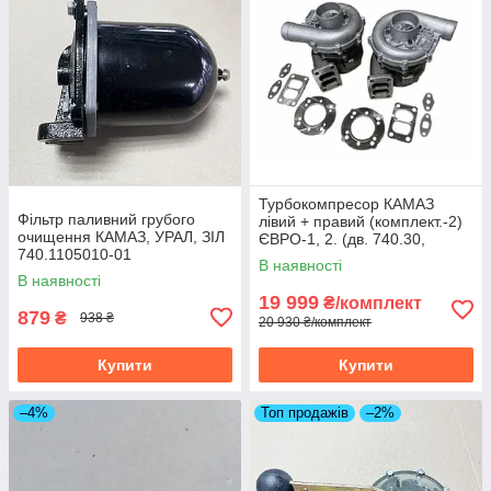
Турбокомпресор КАМАЗ
Фільтр паливний грубого
лівий + правий (комплект.-2)
очищення КАМАЗ, УРАЛ, ЗІЛ
ЄВРО-1, 2. (дв. 740.30,
740.1105010-01
740.31, 740.50, 740.51) К27-
В наявності
145-02/01
В наявності
19 999
₴/комплект
879
₴
938 ₴
20 930 ₴/комплект
Купити
Купити
–4%
Топ продажів
–2%