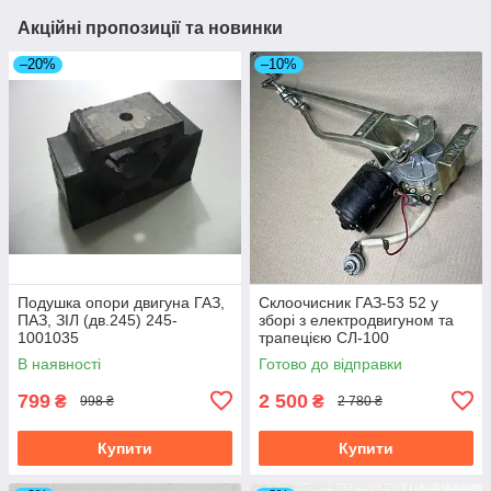
Акційні пропозиції та новинки
–20%
–10%
Подушка опори двигуна ГАЗ,
Склоочисник ГАЗ-53 52 у
ПАЗ, ЗІЛ (дв.245) 245-
зборі з електродвигуном та
1001035
трапецією СЛ-100
В наявності
Готово до відправки
799
2 500
₴
₴
998 ₴
2 780 ₴
Купити
Купити