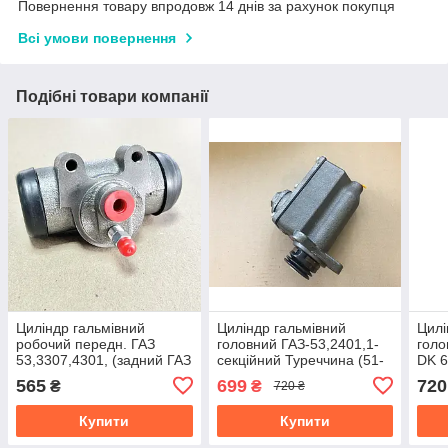
Повернення товару впродовж 14 днів за рахунок покупця
Всі умови повернення
Подібні товари компанії
Циліндр гальмівний
Циліндр гальмівний
Цилі
робочий передн. ГАЗ
головний ГАЗ-53,2401,1-
голо
53,3307,4301, (задний ГАЗ
секційний Туреччина (51-
DK 6
66) 4301-3501040
3505211) 51-3505010-01
565
699
720
₴
₴
720 ₴
Купити
Купити