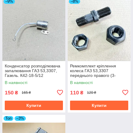
–9%
–8%
Конденсатор розподілювача
Ремкомплект кріплення
запалювання ГАЗ 53,3307,
колеса ГАЗ 53,3307
Газель. К42-18-5/12
переднього правого (3-
нами.) 51-3103008-РК
В наявності
В наявності
150
110
₴
₴
165 ₴
120 ₴
Купити
Купити
Топ
–3%