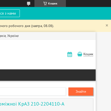
Кошик
ся з нами
чого робочого дня (завтра, 08.08).
рків, Україна
Кошик
Знайти
оміжної КрАЗ 210-2204110-А