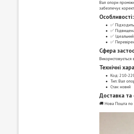
Вал опори проміжн
забезпечує корект
Особливості:
✅ Підходить
✅ Підвищена
✅ Ідеальний
✅ Перевірен
Сфера засто
Використовується в
Технічні хар
Код: 210-22
Тип: Вал оп
Стан: новий
Доставка та
🚚 Нова Пошта по У