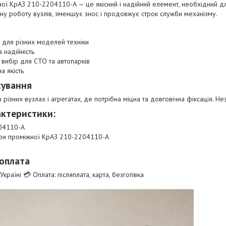
ої КрАЗ 210-2204110-А — це якісний і надійний елемент, необхідний д
ну роботу вузлів, зменшує знос і продовжує строк служби механізму.
 для різних моделей техніки
 надійність
 вибір для СТО та автопарків
а якість
сування
 різних вузлах і агрегатах, де потрібна міцна та довговічна фіксація. Не
актеристики:
04110-A
ори проміжної КрАЗ 210-2204110-А
 оплата
країні 💳 Оплата: післяплата, карта, безготівка