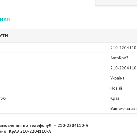
тики
БУТИ
210-2204110
АвтоКрАЗ
210-2204110
Україна
Новий
кою
Краз
Вантажний ав
амовлення по телефону!!! – 210-2204110-A
жної КрАЗ 210-2204110-А