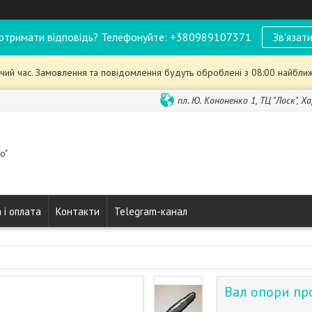
отримати відповідь? Телефонуйте: +380989107371
Зв'язати
чий час. Замовлення та повідомлення будуть оброблені з 08:00 найближ
пл. Ю. Кононенко 1, ТЦ "Лоск", Ха
o"
 і оплата
Контакти
Telegram-канал
Вал опори пр