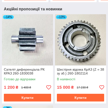
Акційні пропозиції та новинки
–14%
–13%
Сателіт диференціала РК
Шестірня відома КрАЗ (Z = 38
КРАЗ 260-1830038
зу зб.) 260-1802114
Готово до відправки
В наявності
1 200
15 000
₴
₴
1 400 ₴
17 230 ₴
Купити
Купити