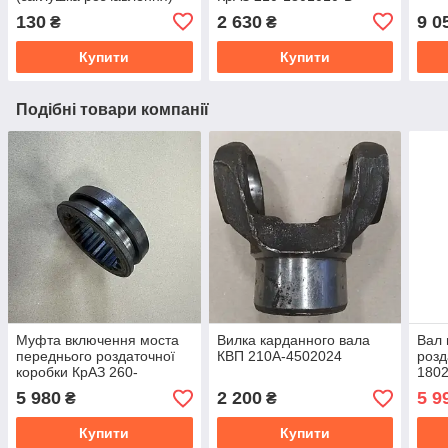
РК 210-1802072
130
2 630
9 0
₴
₴
Купити
Купити
Подібні товари компанії
Муфта включення моста
Вилка карданного вала
Вал 
переднього роздаточної
КВП 210А-4502024
розд
коробки КрАЗ 260-
180
1831016
5 980
2 200
5 9
₴
₴
Купити
Купити