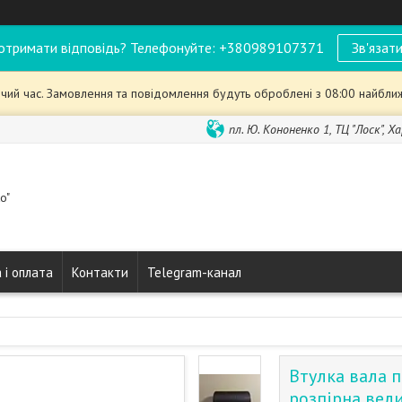
отримати відповідь? Телефонуйте: +380989107371
Зв'язати
чий час. Замовлення та повідомлення будуть оброблені з 08:00 найближ
пл. Ю. Кононенко 1, ТЦ "Лоск", Ха
o"
 і оплата
Контакти
Telegram-канал
Втулка вала 
розпірна вел