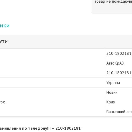
товар не покидаючи 
тики
БУТИ
210-1802181
АвтоКрАЗ
210-1802181
Україна
Новий
кою
Краз
Вантажний ав
амовлення по телефону!!! – 210-1802181