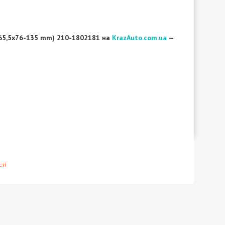
-65,5х76-135 mm) 210-1802181 на
KrazAuto.com.ua
—
ті