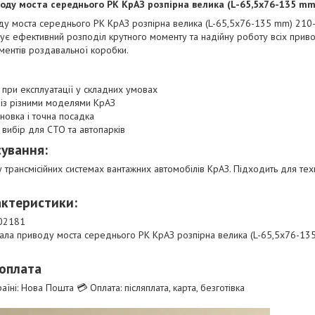
воду моста середнього РК КрАЗ розпірна велика (L-65,5х76-135 m
ду моста середнього РК КрАЗ розпірна велика (L-65,5х76-135 mm) 210-
ує ефективний розподіл крутного моменту та надійну роботу всіх приво
ентів роздавальної коробки.
 при експлуатації у складних умовах
 із різними моделями КрАЗ
новка і точна посадка
 вибір для СТО та автопарків
сування:
у трансмісійних системах вантажних автомобілів КрАЗ. Підходить для те
актеристики:
802181
 вала приводу моста середнього РК КрАЗ розпірна велика (L-65,5х76-1
 оплата
аїні: Нова Пошта 💳 Оплата: післяплата, карта, безготівка