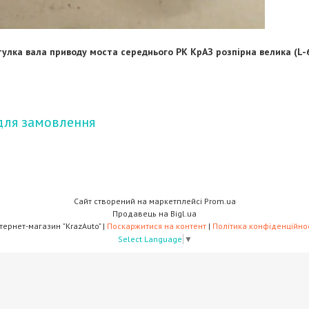
тулка вала приводу моста середнього РК КрАЗ розпірна велика (L
для замовлення
Сайт створений на маркетплейсі
Prom.ua
Продавець на Bigl.ua
Інтернет-магазин "KrazAuto" |
Поскаржитися на контент
|
Політика конфіденційнос
Select Language
▼