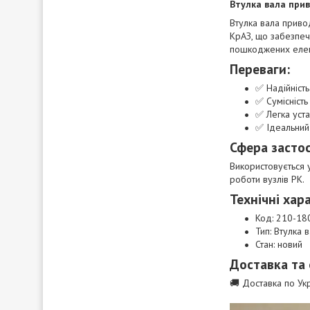
Втулка вала при
Втулка вала приво
КрАЗ, що забезпеч
пошкоджених елем
Переваги:
✅ Надійність
✅ Сумісність
✅ Легка уста
✅ Ідеальний
Сфера засто
Використовується 
роботи вузлів РК.
Технічні хар
Код: 210-1
Тип: Втулка
Стан: новий
Доставка та
🚚 Доставка по Укр