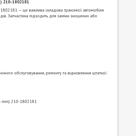
m) 210-1802181
1802181 — це важлива складова трансмісії автомобіля
дів. Запчастина підходить для заміни зношених або
хнічного обслуговування, ремонту та відновлення штатної
35 mm) 210-1802181