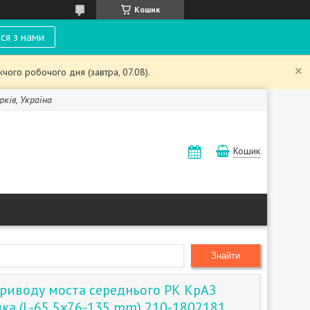
Кошик
ся з нами
чого робочого дня (завтра, 07.08).
рків, Україна
Кошик
Знайти
приводу моста середнього РК КрАЗ
ика (L-65,5х76-135 mm) 210-1802181