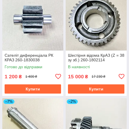
Сателіт диференціала РК
Шестірня відома КрАЗ (Z = 38
КРАЗ 260-1830038
зу зб.) 260-1802114
Готово до відправки
В наявності
1 200
15 000
₴
₴
1 400 ₴
17 230 ₴
Купити
Купити
–7%
–2%