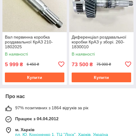
Вал первинна коробка
Диференціал роздавальної
роздавальної КрАЗ 210-
коробки КрАЗ у зборі. 260-
1802025
1830010
В наявності
В наявності
5 999
73 500
₴
₴
6 450 ₴
75 000 ₴
Купити
Купити
Про нас
97% позитивних з 1864 відгуків за рік
Працює з 04.04.2012
м. Харків
пл. Ю. Кононенко 1, ТЦ "Лоск", Харків, Україна