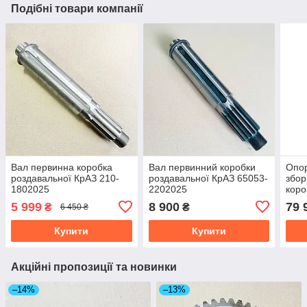
Подібні товари компанії
Вал первинна коробка
Вал первинний коробки
Опор
роздавальної КрАЗ 210-
роздавальної КрАЗ 65053-
збор
1802025
2202025
коро
30
5 999
8 900
79 
₴
₴
6 450 ₴
Купити
Купити
Акційні пропозиції та новинки
–14%
–13%