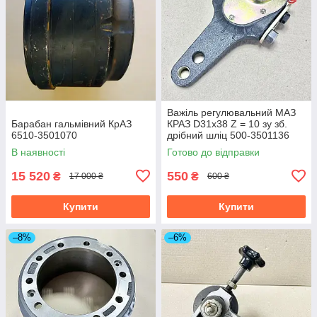
Важіль регулювальний МАЗ
Барабан гальмівний КрАЗ
КРАЗ D31х38 Z = 10 зу зб.
6510-3501070
дрібний шліц 500-3501136
В наявності
Готово до відправки
15 520
550
₴
₴
17 000 ₴
600 ₴
Купити
Купити
–8%
–6%