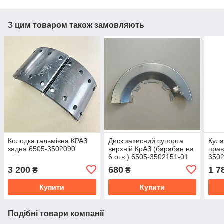
З цим товаром також замовляють
Колодка гальмівна КРАЗ
Диск захисний супорта
Кула
задня 6505-3502090
верхній КрАЗ (барабан на
прав
6 отв.) 6505-3502151-01
350
3 200
680
1 7
₴
₴
Купити
Купити
Подібні товари компанії