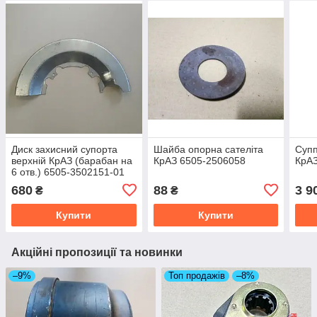
Диск захисний супорта
Шайба опорна сателіта
Супп
верхній КрАЗ (барабан на
КрАЗ 6505-2506058
КрАЗ
6 отв.) 6505-3502151-01
680
88
3 9
₴
₴
Купити
Купити
Акційні пропозиції та новинки
–9%
Топ продажів
–8%