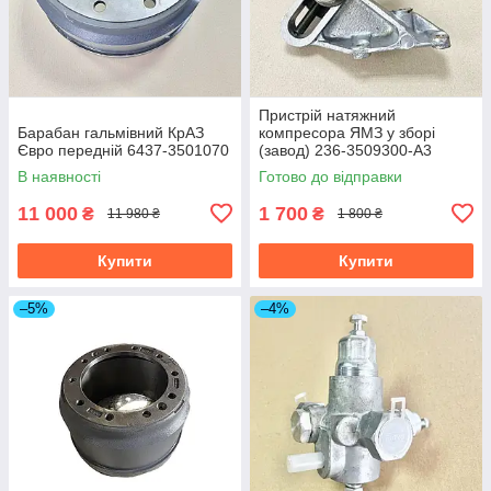
Пристрій натяжний
Барабан гальмівний КрАЗ
компресора ЯМЗ у зборі
Євро передній 6437-3501070
(завод) 236-3509300-А3
В наявності
Готово до відправки
11 000
1 700
₴
₴
11 980 ₴
1 800 ₴
Купити
Купити
–5%
–4%