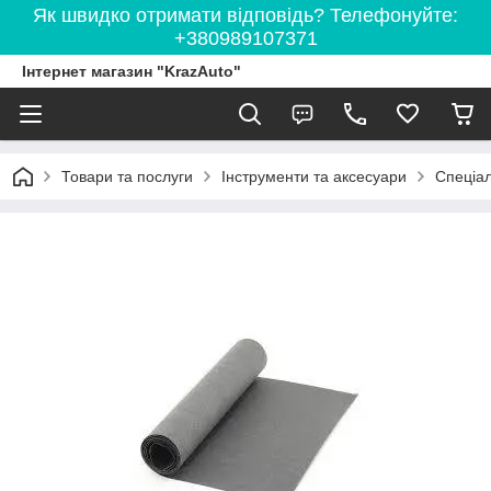
Як швидко отримати відповідь? Телефонуйте:
+380989107371
Інтернет магазин "KrazAuto"
Товари та послуги
Інструменти та аксесуари
Спеціал