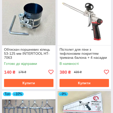
Обтискач поршневих кілець
Пістолет для піни з
53-125 мм INTERTOOL HT-
тефлоновим покриттям
7063
тримача балона + 4 насадки
професійний INTERTOOL PT-
Готово до відправки
В наявності
0609
140
380
₴
₴
176 ₴
439 ₴
Купити
Купити
Топ
–10%
–9%