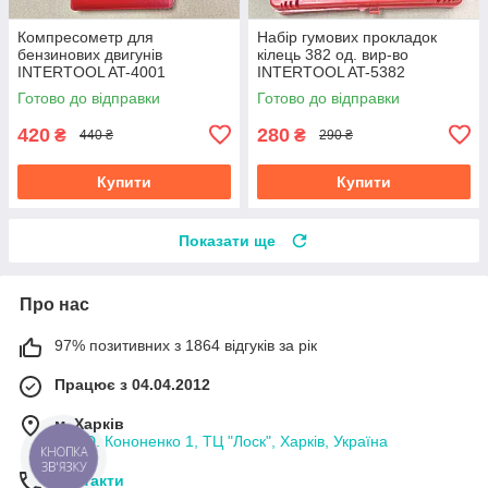
Компресометр для
Набір гумових прокладок
бензинових двигунів
кілець 382 од. вир-во
INTERTOOL AT-4001
INTERTOOL AT-5382
Готово до відправки
Готово до відправки
420
280
₴
₴
440 ₴
290 ₴
Купити
Купити
Показати ще
Про нас
97% позитивних з 1864 відгуків за рік
Працює з 04.04.2012
м. Харків
пл. Ю. Кононенко 1, ТЦ "Лоск", Харків, Україна
КНОПКА
ЗВ'ЯЗКУ
Контакти