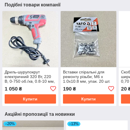
Подібні товари компанії
Дриль-шурупокрут
Вставки спіральні для
Скоб
електричний 320 Вт, 220
ремонту різьби; М6 х
шири
В, 0-750 об./хв, 0.8-10 мм,
1.0х10.8 мм, упак. 20 шт.
0,7
10 Нм INTERTOOL DT-
[50/250] YT-1765
010
1 050
190
20
₴
₴
0103
Купити
Купити
Акційні пропозиції та новинки
–20%
–13%