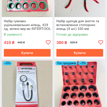
Набір гумових
Набір щипців для зняття та
ущільнювальних кілець, 419
встановлення стопорних
од, зелені вир-во INTERTOOL
кілець (4 шт.) 150 мм
AT-5419
INTERTOOL HT-7001
В наявності
Готово до відправки
410
380
₴
₴
440 ₴
399 ₴
Купити
Купити
–5%
Топ продажів
–3%