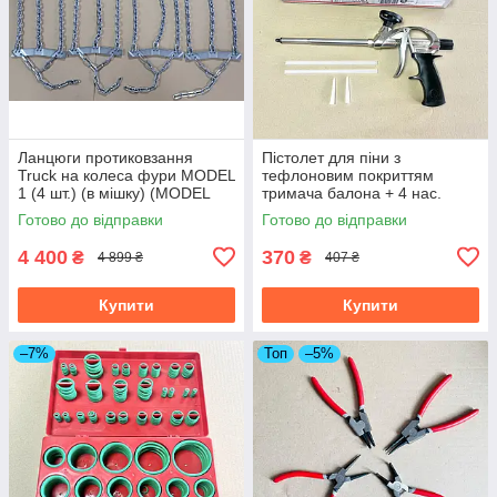
Ланцюги протиковзання
Пістолет для піни з
Truck на колеса фури MODEL
тефлоновим покриттям
1 (4 шт.) (в мішку) (MODEL
тримача балона + 4 нас.
1)-01
INTERTOOL PT-0604
Готово до відправки
Готово до відправки
4 400
370
₴
₴
4 899 ₴
407 ₴
Купити
Купити
–7%
Топ
–5%