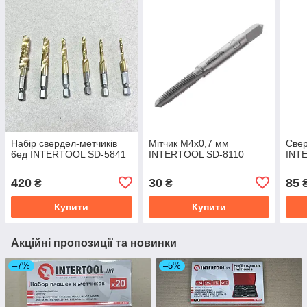
Набір свердел-метчиків
Мітчик M4x0,7 мм
Свер
6ед INTERTOOL SD-5841
INTERTOOL SD-8110
INT
420
30
85
₴
₴
Купити
Купити
Акційні пропозиції та новинки
–7%
–5%