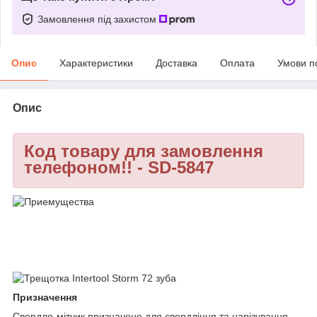
Замовлення під захистом
Опис
Характеристики
Доставка
Оплата
Умови п
Опис
Код товару для замовлення
телефоном!! - SD-5847
Призначення
Свердло-мітчик призначене для свердління та нарізування