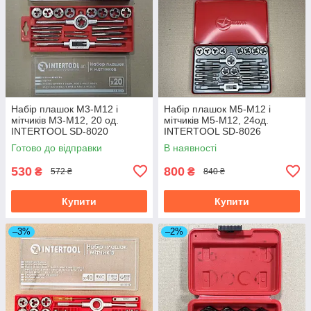
Набір плашок M3-M12 і
Набір плашок M5-M12 і
мітчиків M3-M12, 20 од.
мітчиків M5-M12, 24од.
INTERTOOL SD-8020
INTERTOOL SD-8026
Готово до відправки
В наявності
530
800
₴
₴
572 ₴
840 ₴
Купити
Купити
–3%
–2%