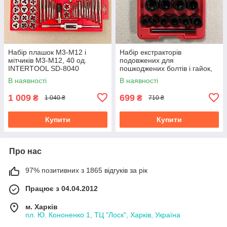
Набір плашок M3-M12 і
Набір екстракторів
мітчиків M3-M12, 40 од.
подовжених для
INTERTOOL SD-8040
пошкоджених болтів і гайок,
10 од. INTERTOOL SD-8008
В наявності
В наявності
1 009
699
₴
₴
1 040 ₴
710 ₴
Купити
Купити
Про нас
97% позитивних з 1865 відгуків за рік
Працює з 04.04.2012
м. Харків
пл. Ю. Кононенко 1, ТЦ "Лоск", Харків, Україна