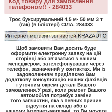
Код товару для замовлення
телефоном!! - 284033
Трос буксирувальний 4,5 м· 50 мм 3 т
(гак) (в блістері) СІЛА. 284033
Щоб замовити Вам досить буде
оформити електронну заявку на цій
сторінці або зв'язатися з нашим
менеджером, зателефонувавши через
телефон, зазначений у контактах. Ми із
задоволенням приділяємо Вам
додаткову консультацію наших фахівців
і уточним окремі деталі Вашого
замовлення.У разі, коли ремонт Вашого
автомобіля потребує заміни
того запчастин, яка з певних причин
відсутня на складі або в
нашому Інтернет-магазині, то Ви можете