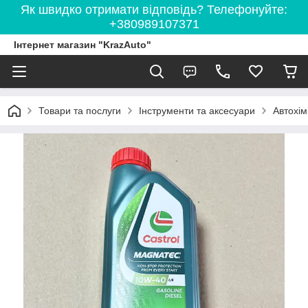
Як швидко отримати відповідь? Телефонуйте:
+380989107371
Інтернет магазин "KrazAuto"
Товари та послуги
Інструменти та аксесуари
Автохім