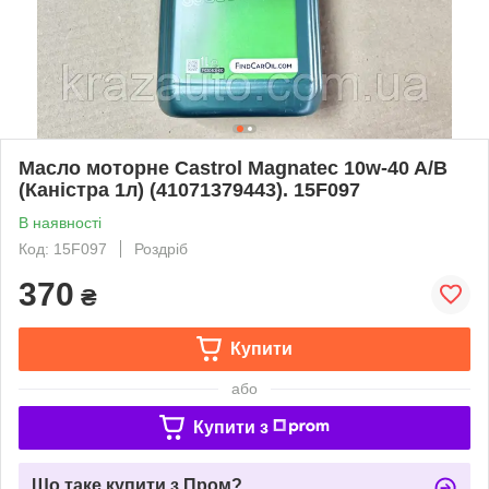
Масло моторне Castrol Magnatec 10w-40 A/B
(Каністра 1л) (41071379443). 15F097
В наявності
Код: 15F097
Роздріб
370
₴
Купити
або
Купити з
Що таке купити з Пром?