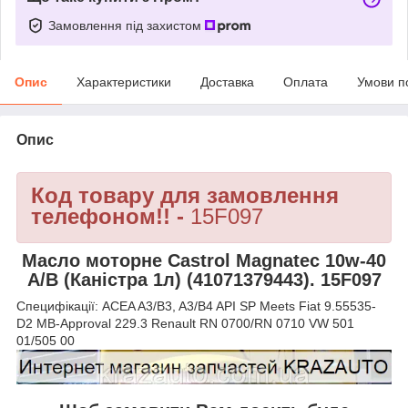
Замовлення під захистом
Опис
Характеристики
Доставка
Оплата
Умови п
Опис
Код товару для замовлення
телефоном!! -
15F097
Масло моторне Castrol Magnatec 10w-40
A/B (Каністра 1л) (41071379443). 15F097
Специфікації: ACEA A3/B3, A3/B4 API SP Meets Fiat 9.55535-
D2 MB-Approval 229.3 Renault RN 0700/RN 0710 VW 501
01/505 00