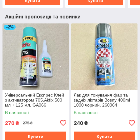
Купити
Купити
Акційні пропозиції та новинки
–2%
Універсальний Експрес Клей
Лак для тонування фар та
з активатором 705,Akfix 500
задніх ліхтарів Bosny 400ml
мл + 125 мл. GA066
1000 чорний. 260964
В наявності
В наявності
270
240
₴
₴
275 ₴
Купити
Купити