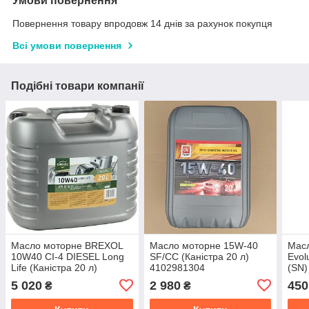
Умови повернення
Повернення товару впродовж 14 днів за рахунок покупця
Всі умови повернення
Подібні товари компанії
Масло моторне BREXOL
Масло моторне 15W-40
Масл
10W40 CI-4 DIESEL Long
SF/CC (Каністра 20 л)
Evol
Life (Каністра 20 л)
4102981304
(SN)
48391051016
(214
5 020
2 980
450
₴
₴