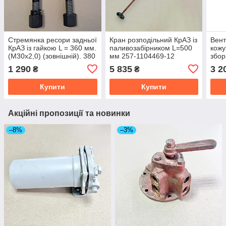
Стремянка ресори задньої
Кран розподільний КрАЗ із
Вент
КрАЗ із гайкою L = 360 мм.
паливозабірником L=500
кожу
(М30x2,0) (зовнішній). 380
мм 257-1104469-12
збор
мм) (RIDER) 6505-
1 290
5 835
3 2
₴
₴
2912400
Купити
Купити
Акційні пропозиції та новинки
–8%
–3%