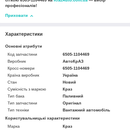
сіткою 6505-1104469 на
KrazAuto.com.ua
— вибір
професіоналів!
Приховати
Характеристики
Основні атрибути
Код запчастини
6505-1104469
Виробник
АвтоКрАЗ
Кросс-номери
6505-1104469
Країна виробник
Україна
Стан
Новий
Сумісність з маркою
Краз
Тип бака
Паливний
Тип запчастини
Оригінал
Тип техніки
Вантажний автомобіль
Користувальницькі характеристики
Марка
Краз