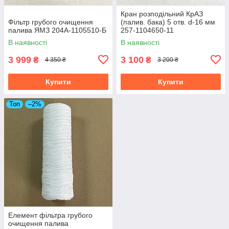
Кран розподільний КрАЗ
Фільтр грубого очищення
(палив. бака) 5 отв. d-16 мм
палива ЯМЗ 204А-1105510-Б
257-1104650-11
В наявності
В наявності
3 999
3 100
₴
₴
4 350 ₴
3 200 ₴
Купити
Купити
Топ
–2%
Елемент фільтра грубого
очищення палива