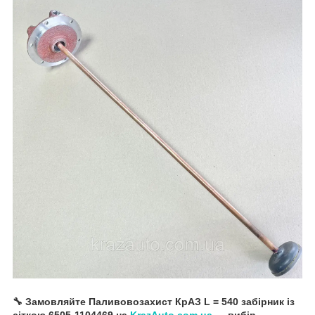
🔧 Замовляйте Паливовозахист КрАЗ L = 540 забірник із