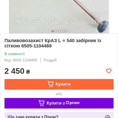
Паливовозахист КрАЗ L = 540 забірник із
сіткою 6505-1104469
В наявності
Код: 6505-1104469
Роздріб
2 450
₴
Купити
або
Купити з
Що таке купити з Пром?