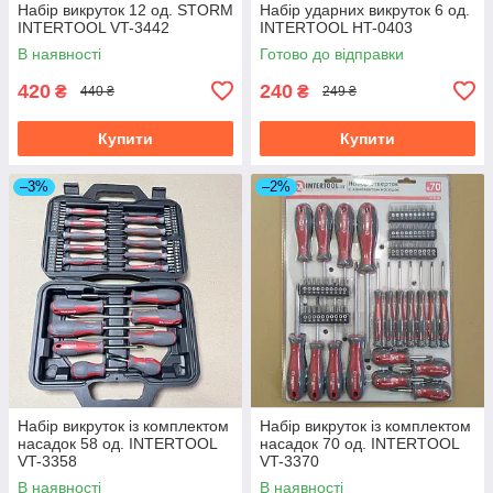
Набір викруток 12 од. STORM
Набір ударних викруток 6 од.
INTERTOOL VT-3442
INTERTOOL HT-0403
В наявності
Готово до відправки
420
240
₴
₴
440 ₴
249 ₴
Купити
Купити
–3%
–2%
Набір викруток із комплектом
Набір викруток із комплектом
насадок 58 од. INTERTOOL
насадок 70 од. INTERTOOL
VT-3358
VT-3370
В наявності
В наявності