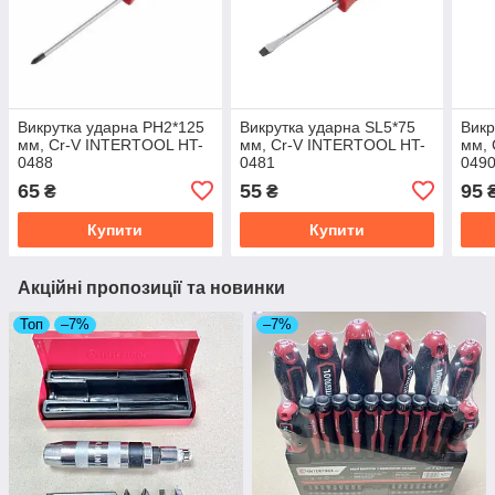
Викрутка ударна PH2*125
Викрутка ударна SL5*75
Викр
мм, Cr-V INTERTOOL HT-
мм, Cr-V INTERTOOL HT-
мм, 
0488
0481
049
65
55
95
₴
₴
Купити
Купити
Акційні пропозиції та новинки
Топ
–7%
–7%