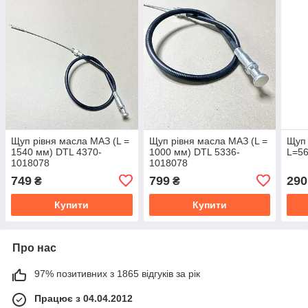
Щуп рівня масла МАЗ (L =
Щуп рівня масла МАЗ (L =
Щуп 
1540 мм) DTL 4370-
1000 мм) DTL 5336-
L=56
1018078
1018078
749
799
290
₴
₴
Купити
Купити
Про нас
97% позитивних з 1865 відгуків за рік
Працює з 04.04.2012