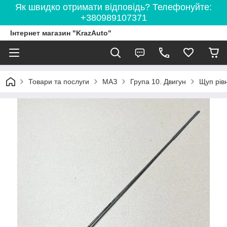
Як швидко отримати відповідь? Телефонуйте:
+380989107371
Інтернет магазин "KrazAuto"
Товари та послуги
МАЗ
Група 10. Двигун
Щуп рів