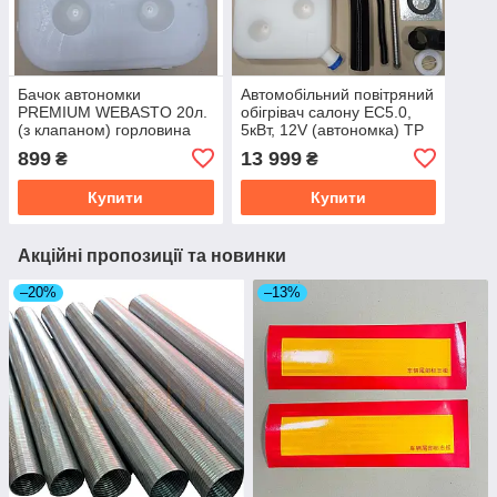
Бачок автономки
Автомобільний повітряний
PREMIUM WEBASTO 20л.
обігрівач салону EC5.0,
(з клапаном) горловина
5кВт, 12V (автономка) TP
посередині TP 99.12.56
99.12.72
899
13 999
₴
₴
Купити
Купити
Акційні пропозиції та новинки
–20%
–13%