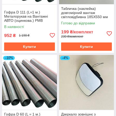
Табличка (наклейка)
Гофра D 111 (L=1 м.)
довгомірний вантаж
Металорукав на Вантажні
світловідбивна 185Х550 мм
АВТО (оцинкова.) РМВ
(ціна за пару) 8756975
Готово до відправки
110х1000
В наявності
199
₴/комплект
952
₴
1 190 ₴
230 ₴/комплект
Купити
Купити
–10%
–4%
Гофра D 60 (L = 1 м.)
Дзеркало зовнішнє з