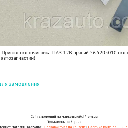
 Привод склоочисника ПАЗ 12В правий 56.5205010 скл
 автозапчастин!
для замовлення
Сайт створений на маркетплейсі
Prom.ua
Продавець на Bigl.ua
Інтернет-магазин "KrazAuto" |
Поскаржитися на контент
|
Політика конфіденційнос