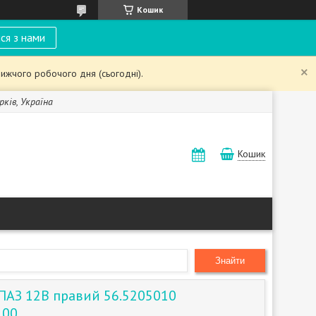
Кошик
ся з нами
ижчого робочого дня (сьогодні).
рків, Україна
Кошик
Знайти
ПАЗ 12В правий 56.5205010
100