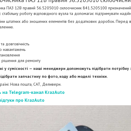
ка ПАЗ 12В правий 56.5205010 склоочисник 841.5205100 призначений д
 стабільну роботу відповідного вузла та допомагає підтримувати надійн
іни штатних або зношених елементів без додаткових доробок. Перед ві
овленню.
 та довговічність
до навантажень
тановлення
 рішення для ремонту
ні у сумісності — наші менеджери допоможуть підібрати потрібну 
дібрати запчастину по фото, коду або моделі техніки.
раїні: Нова пошта, САТ, Деливери.
ь на Telegram-канал KrazAuto
відгуки про KrazAuto