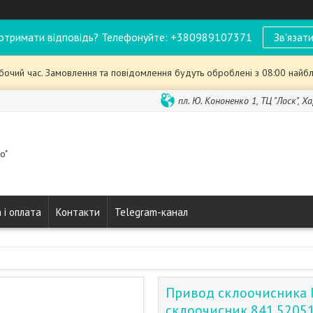
отримати відповідь? Телефонуйте: +380989107371
Зв'язати
обочий час. Замовлення та повідомлення будуть оброблені з 08:00 найбл
пл. Ю. Кононенко 1, ТЦ "Лоск", Ха
o"
 і оплата
Контакти
Telegram-канал
Привод склоочисника 
склоочисник 841.5205