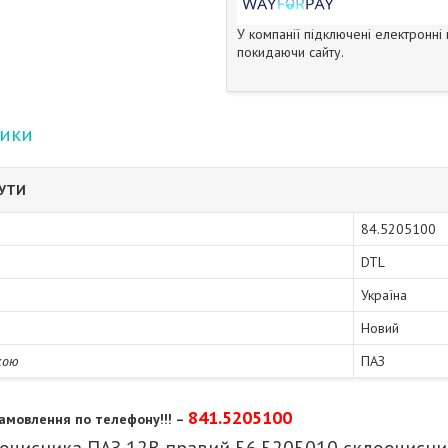
У компанії підключені електронні
покидаючи сайту.
тики
БУТИ
84.5205100
DTL
Україна
Новий
кою
ПАЗ
841.5205100
амовлення по телефону!!! –
очисника ПАЗ 12В правий 56.5205010 склоочисни