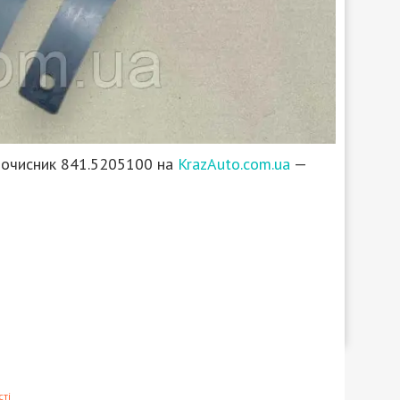
оочисник 841.5205100 на
KrazAuto.com.ua
—
ті