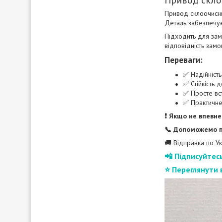
Привод склоочисни
Деталь забезпечує
Підходить для зам
відповідність зам
Переваги:
✅ Надійність
✅ Стійкість 
✅ Просте вс
✅ Практичне
❗ Якщо не впевне
📞 Допоможемо пі
🚚 Відправка по Ук
📲 Підписуйтес
⭐ Переглянути 