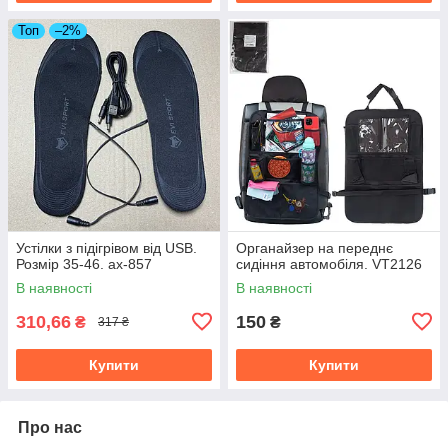
Топ
–2%
Устілки з підігрівом від USB.
Органайзер на переднє
Розмір 35-46. ax-857
сидіння автомобіля. VT2126
В наявності
В наявності
310,66
150
₴
₴
317 ₴
Купити
Купити
Про нас