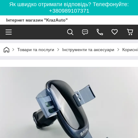
Як швидко отримати відповідь? Телефонуйте:
+380989107371
Інтернет магазин "KrazAuto"
Товари та послуги
Інструменти та аксесуари
Корисні