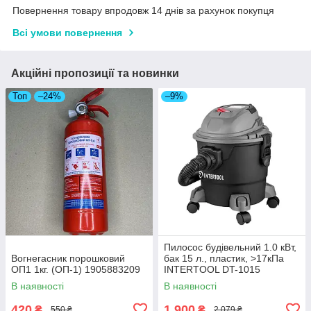
Повернення товару впродовж 14 днів за рахунок покупця
Всі умови повернення
Акційні пропозиції та новинки
Топ
–24%
–9%
Пилосос будівельний 1.0 кВт,
Вогнегасник порошковий
бак 15 л., пластик, >17кПа
ОП1 1кг. (ОП-1) 1905883209
INTERTOOL DT-1015
В наявності
В наявності
420
1 900
₴
₴
550 ₴
2 079 ₴