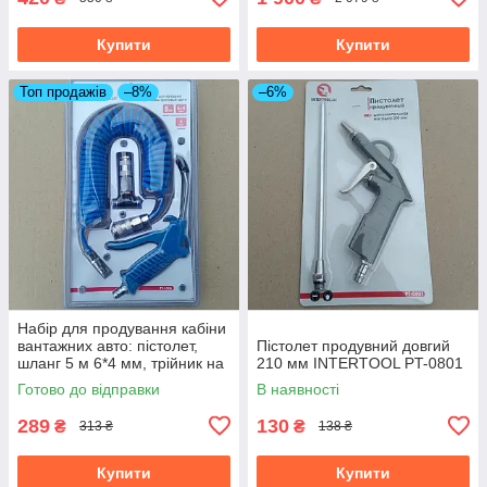
Купити
Купити
Топ продажів
–8%
–6%
Набір для продування кабіни
вантажних авто: пістолет,
Пістолет продувний довгий
шланг 5 м 6*4 мм, трійник на
210 мм INTERTOOL PT-0801
6 мм. INTERTOOL PT-1506
Готово до відправки
В наявності
289
130
₴
₴
313 ₴
138 ₴
Купити
Купити