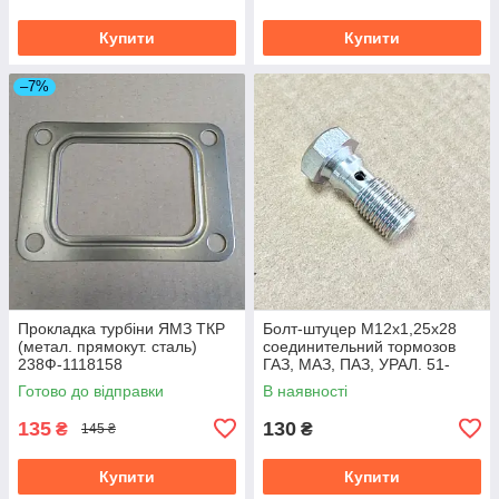
Купити
Купити
–7%
Прокладка турбіни ЯМЗ ТКР
Болт-штуцер М12х1,25х28
(метал. прямокут. сталь)
соединительний тормозов
238Ф-1118158
ГАЗ, МАЗ, ПАЗ, УРАЛ. 51-
3506012
Готово до відправки
В наявності
135
130
₴
₴
145 ₴
Купити
Купити