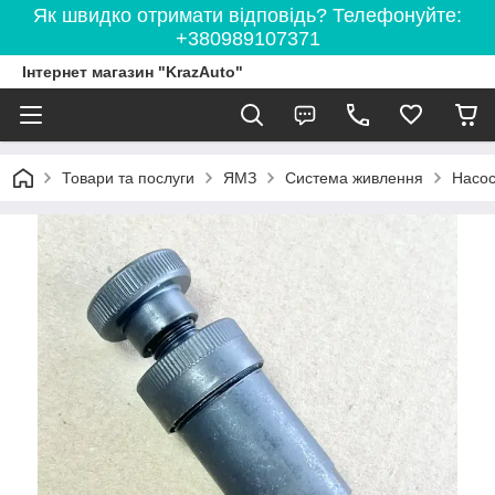
Як швидко отримати відповідь? Телефонуйте:
+380989107371
Інтернет магазин "KrazAuto"
Товари та послуги
ЯМЗ
Система живлення
Насос