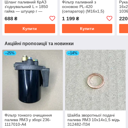
Шланг паливний КрАЗ
Фільтр паливний з
Рука
з'єднувальний L = 1850
основою PL-420
16х2
гайка — штуцер г —
(сепаратор) (М16х1,5)
1036
М16х1,5 ш — М19х1,5
КрАЗ, МАЗ, КАМАЗ, DAF,
ГОСТ
688
1 199
220
₴
₴
ключ 24 6510-1104142
MAN. DTL-PL420
172
Купити
Купити
Акційні пропозиції та новинки
–25%
–14%
Фільтр тонкого очищення
Шайба зворотньої подачі
палива ЯМЗ у зборі 236-
палива ЯМЗ 10х14х1,5 мідь
1117010-А4
312482-П34