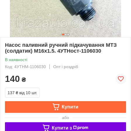
Насос паливний ручний підкачування МТЗ
(солдатик) М16х1.5. 4УТНост-1106030
В наявності
Код: 4УТНМ-1106030
Опт і роздріб
140
₴
137 ₴
від 10 шт.
Купити
або
Купити з