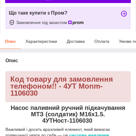
Що таке купити з Пром?
Замовлення під захистом
Опис
Характеристики
Доставка
Оплата
Умови п
Опис
Код товару для замовлення
телефоном!! - 4УТ Monm-
1106030
Насос паливний ручний підкачування
МТЗ (солдатик) М16х1.5.
4УТНост-1106030
Важливий і досить вразливий елемент, який вимагає
підвищеної уваги до себе — це
система живлення