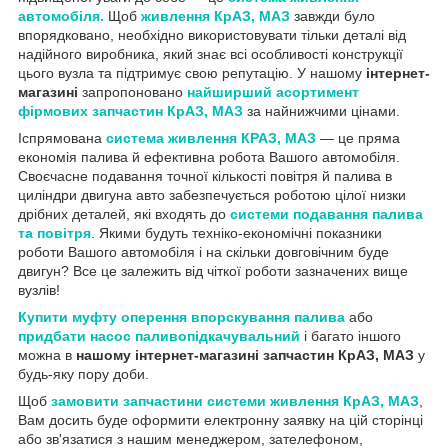
автомобіля.
Щоб
живлення КрАЗ, МАЗ
завжди було
впорядковано, необхідно використовувати тільки деталі від
надійного виробника, який знає всі особливості конструкції
цього вузла та підтримує свою репутацію. У нашому
інтернет-
магазині
запропоновано
найширший асортимент
фірмових запчастин КрАЗ, МАЗ
за найнижчими цінами.
Іспрямована
система живлення КРАЗ, МАЗ
— це пряма
економія палива й ефективна робота Вашого автомобіля.
Своєчасне подавання точної кількості повітря й палива в
циліндри двигуна авто забезпечується роботою цілої низки
дрібних деталей, які входять до
системи подавання палива
та повітря
. Якими будуть техніко-економічні показники
роботи Вашого автомобіля і на скільки довговічним буде
двигун? Все це залежить від чіткої роботи зазначених вище
вузлів!
Купити муфту оперення впорскування палива
або
придбати насос паливопідкачувальний
і багато іншого
можна в
нашому інтернет-магазині запчастин КрАЗ, МАЗ
у
будь-яку пору доби.
Щоб
замовити запчастини системи живлення КрАЗ, МАЗ
,
Вам досить буде оформити електронну заявку на цій сторінці
або зв'язатися з нашим менеджером, зателефоном,