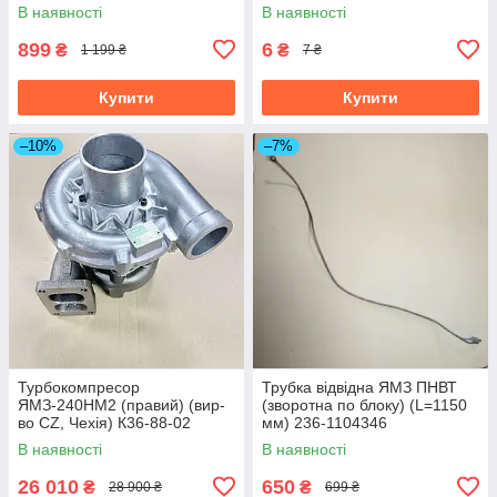
В наявності
В наявності
899
6
₴
₴
1 199 ₴
7 ₴
Купити
Купити
–10%
–7%
Турбокомпресор
Трубка відвідна ЯМЗ ПНВТ
ЯМЗ-240НМ2 (правий) (вир-
(зворотна по блоку) (L=1150
во CZ, Чехія) К36-88-02
мм) 236-1104346
В наявності
В наявності
26 010
650
₴
₴
28 900 ₴
699 ₴