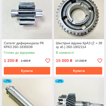
Сателіт диференціала РК
Шестірня відома КрАЗ (Z = 38
КРАЗ 260-1830038
зу зб.) 260-1802114
Готово до відправки
В наявності
1 200
15 000
₴
₴
1 400 ₴
17 230 ₴
Купити
Купити
–7%
–2%