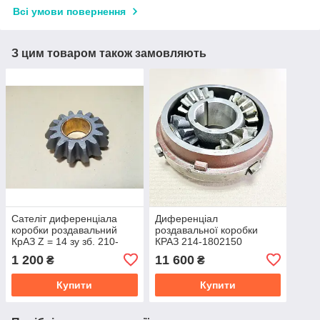
Всі умови повернення
З цим товаром також замовляють
Сателіт диференціала
Диференціал
коробки роздавальний
роздавальної коробки
КрАЗ Z = 14 зу зб. 210-
КРАЗ 214-1802150
1802156-А
1 200
11 600
₴
₴
Купити
Купити