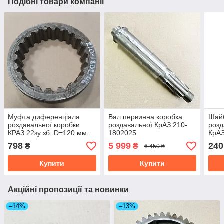
Подібні товари компанії
Муфта диференціала
Вал первинна коробка
Шай
роздавальної коробки
роздавальної КрАЗ 210-
розд
КРАЗ 22зу зб. D=120 мм.
1802025
КрАЗ
210-1802146
798
5 999
240
₴
₴
6 450 ₴
Купити
Купити
Акційні пропозиції та новинки
–14%
–13%