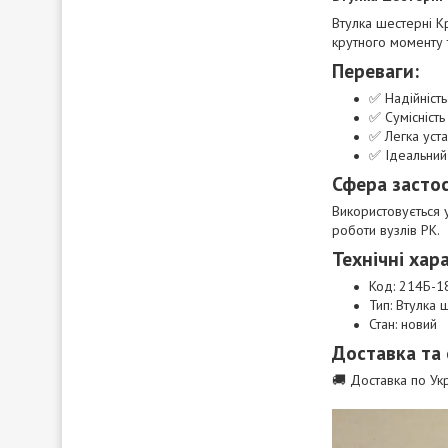
Втулка шестерні К
крутного моменту 
Переваги:
✅ Надійність
✅ Сумісність
✅ Легка уста
✅ Ідеальний
Сфера засто
Використовується 
роботи вузлів РК.
Технічні хар
Код: 214Б-
Тип: Втулка
Стан: новий
Доставка та
🚚 Доставка по Укр