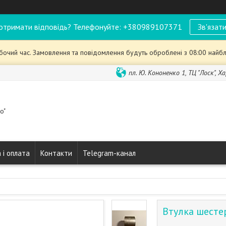
отримати відповідь? Телефонуйте: +380989107371
Зв'язати
обочий час. Замовлення та повідомлення будуть оброблені з 08:00 найбл
пл. Ю. Кононенко 1, ТЦ "Лоск", Ха
o"
 і оплата
Контакти
Telegram-канал
Втулка шесте