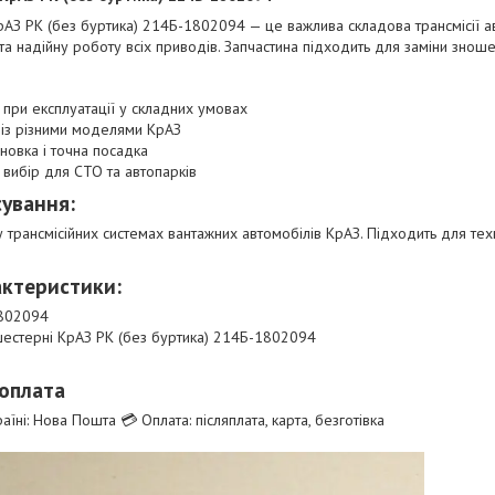
рАЗ РК (без буртика) 214Б-1802094 — це важлива складова трансмісії 
та надійну роботу всіх приводів. Запчастина підходить для заміни зн
 при експлуатації у складних умовах
 із різними моделями КрАЗ
новка і точна посадка
 вибір для СТО та автопарків
сування:
у трансмісійних системах вантажних автомобілів КрАЗ. Підходить для те
актеристики:
1802094
 шестерні КрАЗ РК (без буртика) 214Б-1802094
 оплата
аїні: Нова Пошта 💳 Оплата: післяплата, карта, безготівка