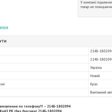
У компанії підключе
товар не покидаючи 
тики
БУТИ
214Б-180209
214Б-180209
Україна
Новий
кою
Краз
Вантажний ав
амовлення по телефону!!! – 214Б-1802094
КрАЗ РК (без буртика) 214Б-1802094