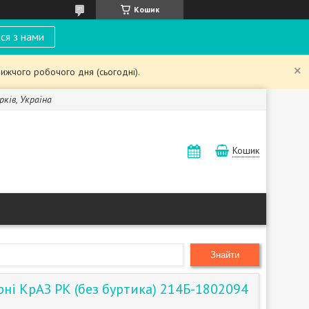
Кошик
ся з нами
ижчого робочого дня (сьогодні).
рків, Україна
Кошик
Знайти
рні КрАЗ РК (без буртика) 214Б-1802094