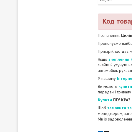
Код това
Позначення:
Цилін
Пропонуємо найбіл
Пристрій, що дає м
Якщо
зчеплення 
знайти й усунути 
автомобіль рухаєть
У нашому
Інтерн
Ви можете
купити
передач і тривалу
Купити
ПГУ КРАЗ
Щоб
замовити за
менеджером, зате
Ми із задоволення