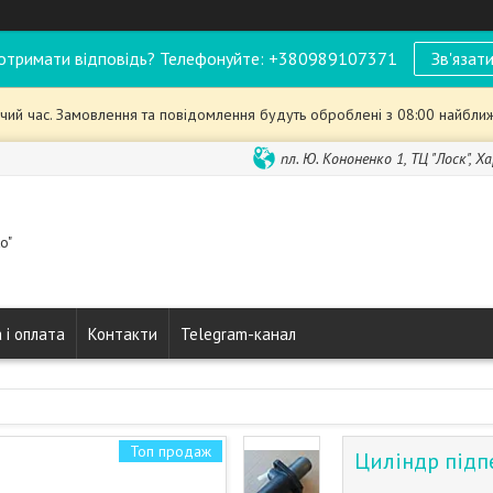
отримати відповідь? Телефонуйте: +380989107371
Зв'язати
чий час. Замовлення та повідомлення будуть оброблені з 08:00 найближ
пл. Ю. Кононенко 1, ТЦ "Лоск", Ха
o"
 і оплата
Контакти
Telegram-канал
Топ продаж
Циліндр підп