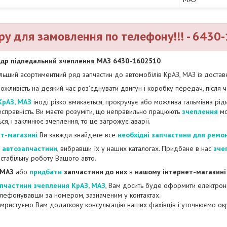
ру для замовлення по телефону!!! - 643
др підпедальний зчеплення МАЗ 6430-1602510
ьший асортиментний ряд запчастин до автомобілів КрАЗ, МАЗ із доставк
ожливість на деякий час роз'єднувати двигун і коробку передач, після 
КрАЗ, МАЗ
іноді різко вмикається, прокручує або можлива гальмівна рід
несправність. Ви маєте розуміти, що неправильно працюють
зчеплення
мо
ся, і заклинює зчеплення, то це загрожує аварії.
ет-магазині
Ви завжди знайдете все
необхідні запчастини для ремо
 автозапчастини
, вибравши їх у наших каталогах. Придбане в нас
зче
 стабільну роботу Вашого авто.
 МАЗ
або
придбати
запчастини до них
в
нашому інтернет-магазині
пчастини зчеплення КрАЗ, МАЗ
, Вам досить буде оформити електронну
лефонувавши за номером, зазначеним у контактах.
мристуємо Вам додаткову консультацію наших фахівців і уточнюємо ок