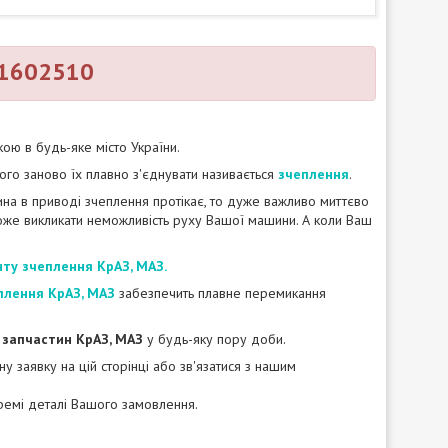
0-1602510
ою в будь-яке місто України.
чого заново їх плавно з'єднувати називається
зчеплення
.
ина в приводі зчеплення протікає, то дуже важливо миттєво
же викликати неможливість руху Вашої машини. А коли Ваш
нту зчеплення КрАЗ, МАЗ.
плення КрАЗ, МАЗ
забезпечить плавне перемикання
 запчастин КрАЗ, МАЗ
у будь-яку пору доби.
 заявку на цій сторінці або зв'язатися з нашим
ремі деталі Вашого замовлення.