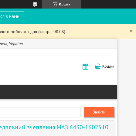
Кошик
ся з нами
чого робочого дня (завтра, 08.08).
рків, Україна
Кошик
Знайти
едальний зчеплення МАЗ 6430-1602510