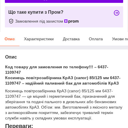
Що таке купити з Пром?
Замовлення під захистом
Опис
Характеристики
Доставка
Оплата
Умови п
Опис
Код товару для замовлення по телефону!!! – 6437-
1109747
Косинець повітрозабірника КрАЗ (сапог) 85/125 мм 6437-
1109747 – надійний паливний бак для автомобілів КрАЗ
Косинець повітрозабірника КрАЗ (сапог) 85/125 мм 6437-
1109747 — це міцний і герметичний бак, призначений для
зберігання та подачі пального в дизельних або бензинових
автомобілях КрАЗ. Об’єм: мм. Виготовлений з якісного металу
з антикорозійним покриттям, забезпечує тривалий термін
служби навіть у складних умовах експлуатації.
Переваги: