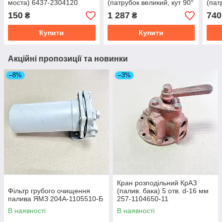
моста) 6437-2304120
(патрубок великий, кут 90°
(пат
діаметр 130/130 мм) 260-
125/
150
1 287
740
₴
₴
1109747
110
Купити
Купити
Акційні пропозиції та новинки
–8%
–3%
Кран розподільний КрАЗ
Фільтр грубого очищення
(палив. бака) 5 отв. d-16 мм
палива ЯМЗ 204А-1105510-Б
257-1104650-11
В наявності
В наявності