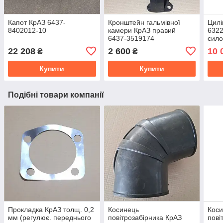
Капот КрАЗ 6437-
Кронштейн гальмівної
Цилі
8402012-10
камери КрАЗ правий
6322
6437-3519174
сило
22 208
2 600
10 
₴
₴
Купити
Купити
Подібні товари компанії
Прокладка КрАЗ толщ. 0,2
Косинець
Кос
мм (регулює. переднього
повітрозабірника КрАЗ
пові