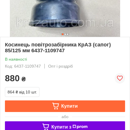
Косинець повітрозабірника КрАЗ (сапог)
85/125 мм 6437-1109747
В наявності
Код: 6437-1109747
Опт і роздріб
880
₴
864 ₴
від 10 шт.
Купити
або
Купити з