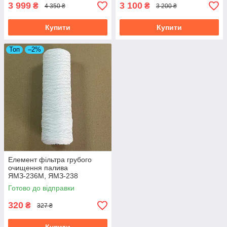
3 999
3 100
₴
₴
4 350 ₴
3 200 ₴
Купити
Купити
Топ
–2%
Елемент фільтра грубого
очищення палива
ЯМЗ-236М, ЯМЗ-238
(мотузка) 201-1105540
Готово до відправки
320
₴
327 ₴