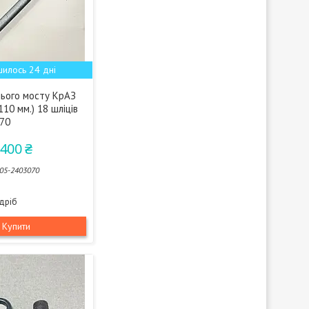
илось 24 дні
нього мосту КрАЗ
110 мм.) 18 шліців
70
 400 ₴
05-2403070
здріб
Купити