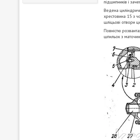
підшипників і заче
Ведена циліндрич
хрестовина 15 з ч
шліцьові отвори ц
Повністю розвантаж
шпильок з маточина