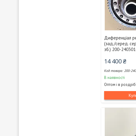
Диференціал р
(зад./серед. се
зб.) 200-24030
14 400 ₴
200-24
В наявності
Оптом і в роздріб
Куп