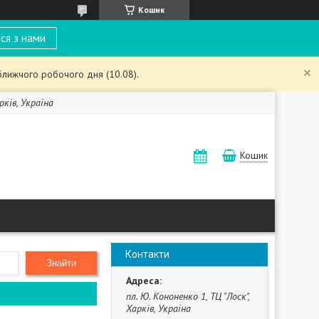
Кошик
ся з нами
ближчого робочого дня (10.08).
рків, Україна
Кошик
Контакти
Знайти
пл. Ю. Кононенко 1, ТЦ "Лоск",
Харків, Україна