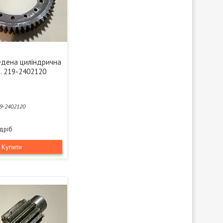
едена циліндрична
б. 219-2402120
9-2402120
здріб
Купити