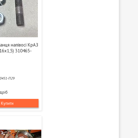
анця напівосі КрАЗ
16х1,5) 310465-
0451-П29
здріб
Купити