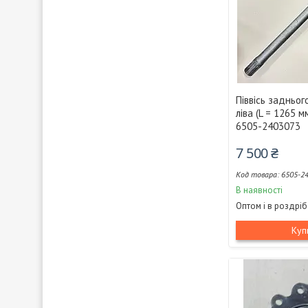
Піввісь задньо
ліва (L = 1265 м
6505-2403073
7 500 ₴
6505-2
В наявності
Оптом і в роздріб
Куп