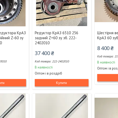
едуктора КрАЗ
Редуктор КрАЗ 6510 256
Шестірня в
рійний Z-60 зу
задний Z=60 зу зб. 222-
КрАЗ 60 зу
10
2402010
8 400 ₴
37 400 ₴
21
03010
222-2402010
В наявності
В наявності
Оптом і в ро
Оптом і в роздріб
ити
Купити