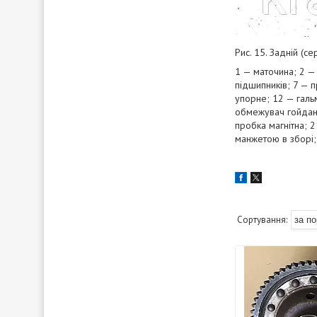
Рис. 15. Задній (се
1 — маточина; 2 — 
підшипників; 7 — 
упорне; 12 — галь
обмежувач гойданн
пробка магнітна; 2
манжетою в зборі; 