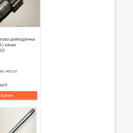
ягова циліндрична
б.) качан
10
6Б-2402110
здріб
Купити