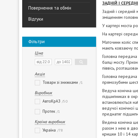
ЗАДНІЙ І СЕРЕД
Повернення та обмін
Задній і середній 
зміщенням головни
Відгуки
У картері моста ро
На картері середн
Фільтри
Маточини коліс сп
мають ковзаючу пос
Ціна
Головна передача 
балці мосту. Приз
піввісь, розташов
Акція
Головна передача 
прямозубими шест
Товари зі знижками
1
Ведуча конічна ше
Виробник
підшипниках в окр
АвтоКрАЗ
50
встановлюється на
ведучої конічної ш
Протек
1
преднатяг підшипн
Країна виробник
Ведена конічна ше
разом з нею в дво
Україна
78
кришки 10 і 14 ка