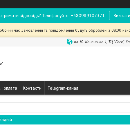
отримати відповідь? Телефонуйте: +380989107371
Зв'язати
робочий час. Замовлення та повідомлення будуть оброблені з 08:00 най
пл. Ю. Кононенко 1, ТЦ "Лоск", Ха
o"
 і оплата
Контакти
Telegram-канал
 задній