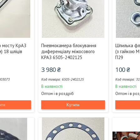
го мосту КрАЗ
Пневмокамера блокування
Шпилька фл
м) 18 шліців
диференціалу міжосового
(з гайкою М
КРАЗ 6505-2402125
П29
3 980 ₴
100 ₴
403073
6505-2402125
31
В наявності
В наявності
Оптом і в роздріб
Оптом і в ро
ити
Купити