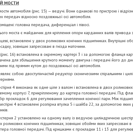
НІЙ МОСТИ
мости автомобіля (рис. 15) — ведучі. Вони однакові по пристрою і відрі
х передач відносно поздовжньої осі автомобіля.
зміщені: головна передача, диференціал і півосі.
ього моста є майданчик для кріплення опори карданних валів привода 
ицеві, встановлені у двох роликових конічних підшипниках. Внутрішні о
адку, зовнішні запресовані в гнізда маточини.
(рис. 16) встановлена в окремому картері 3 і за допомогою фланця ка
начена для збільшення крутного моменту двигуна і передачі його до ди
аними під прямим кутом до поздовжньої осі автомобіля.
являє собою двоступінчастий редуктор сконическими спіральними і цил
ернями.
стірня 4 виконана як одне ціле з валом і встановлена в двох роликових
емому корпусі 7, прикріпленому до картера головної передачі. Під фл
бір прокладок 6 для регулювання зачеплення конічної пари. Між підши
естірні 4 встановлені розпірна втулка 5 і шайба 22, за допомогою яких
иків.
стерня 2 установлено на одному валу із ведучою циліндричною шестір
х роликових конічних підшипниках, зовнішні обойми яких запресовані в с
ртера головної передачі. Під кришками є прокладки 11 і 13 для регулю