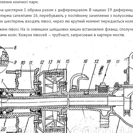
плення конічної пари.
на шестерня 1 зібрана разом з диференціалом. В чашках 19 диференці
отирма сателітами 16, перебувають у постійному зачепленні з полуосев
их шестерень входять півосі, через які крутний момент передається кол
ені півосі. На їх зовнішніх шліцьових кінцях встановлені фланці, сполу
ми коліс. Кожухи півосей — трубчасті, запресовані в картери мостів.