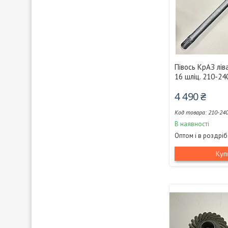
Півось КрАЗ лів
16 шліц. 210-2
4 490 ₴
210-24
В наявності
Оптом і в роздріб
Куп