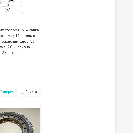
лт стопора; 6 — гайка
колеса; 11 — кільце
 захисний диск; 16 —
ча; 20 — зливна
 25 — склянка з
Галерея
Список