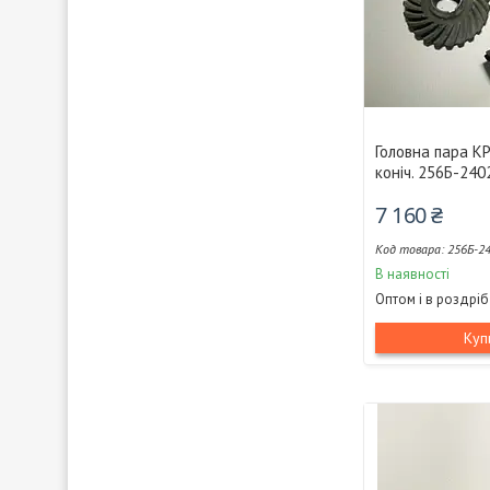
Головна пара КР
коніч. 256Б-24
7 160 ₴
256Б-2
В наявності
Оптом і в роздріб
Куп