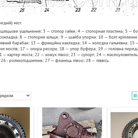
редній) міст:
шліцьове ущільнення; 3 — стопор гайки; 4 — стопорная пластина; 5 — бо
прокладка; 8 — стопорне кільце; 9 — шайба упорна; 10 — болт кріплення 
мівний барабан; 13 — фрикційна накладка; 14 — колодка гальмівна; 15 —
я мостів; 17 — опора ресори; 18 — упор буфера; 19 — головна переда
1 — картер моста; 22 — кожух півосі; 23 — супорт; 24 — маслоуловитель;
26 - роликопідшипник; 27 — фланець півосі; 28 — піввісь.