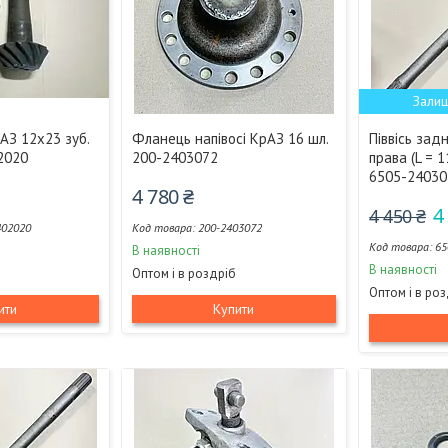
Залиш
АЗ 12x23 зуб.
Фланець напівосі КрАЗ 16 шл.
Піввісь зад
02020
200-2403072
права (L = 1
6505-24030
4 780 ₴
4
4 450 ₴
402020
200-2403072
65
В наявності
В наявності
Оптом і в роздріб
Оптом і в ро
ити
Купити