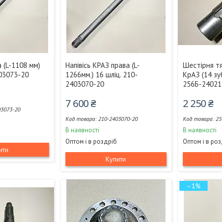
а (L-1108 мм)
Напівісь КРАЗ права (L-
Шестірня т
403073-20
1266мм.) 16 шліц. 210-
КрАЗ (14 зу
2403070-20
256Б-24021
7 600 ₴
2 250 ₴
03073-20
210-2403070-20
25
В наявності
В наявності
Оптом і в роздріб
Оптом і в ро
ити
Купити
–1%