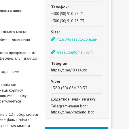
зняються лише
+380 (98) 910-73-71
+380 (50) 910-73-73
заднього моста.
https://krazauto.com.ua/
бойми підшипників
krazauto@gmail.com
ртера прикріплена до
ференціалу і далі до
https://t.me/KrazAuto
індричними
 конічних
+380 (50) 634 20 33
анець корпусу
пниками на валу
 регулюється
Telegram-канал bot
https://t.me/krazauto_bot
нею 12 і обертається
пеціальні гнізда —
вання преднатяга