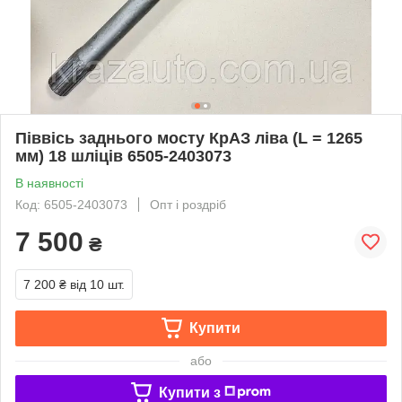
Піввісь заднього мосту КрАЗ ліва (L = 1265
мм) 18 шліців 6505-2403073
В наявності
Код: 6505-2403073
Опт і роздріб
7 500
₴
7 200 ₴
від 10 шт.
Купити
або
Купити з