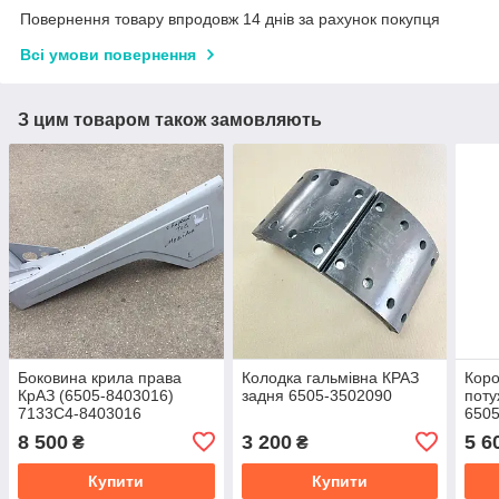
Повернення товару впродовж 14 днів за рахунок покупця
Всі умови повернення
З цим товаром також замовляють
Боковина крила права
Колодка гальмівна КРАЗ
Коро
КрАЗ (6505-8403016)
задня 6505-3502090
поту
7133С4-8403016
650
8 500
3 200
5 6
₴
₴
Купити
Купити