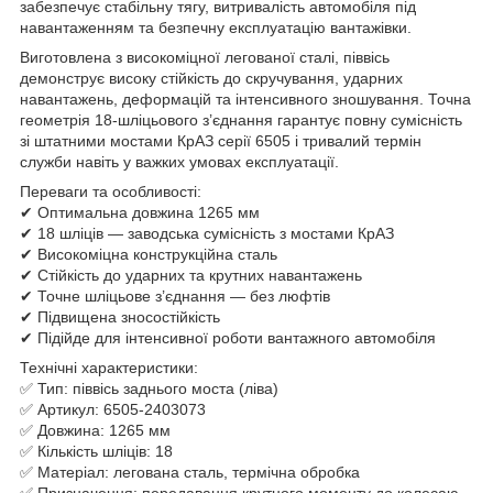
забезпечує стабільну тягу, витривалість автомобіля під
навантаженням та безпечну експлуатацію вантажівки.
Виготовлена з високоміцної легованої сталі, піввісь
демонструє високу стійкість до скручування, ударних
навантажень, деформацій та інтенсивного зношування. Точна
геометрія 18-шліцьового з’єднання гарантує повну сумісність
зі штатними мостами КрАЗ серії 6505 і тривалий термін
служби навіть у важких умовах експлуатації.
Переваги та особливості:
✔ Оптимальна довжина 1265 мм
✔ 18 шліців — заводська сумісність з мостами КрАЗ
✔ Високоміцна конструкційна сталь
✔ Стійкість до ударних та крутних навантажень
✔ Точне шліцьове з’єднання — без люфтів
✔ Підвищена зносостійкість
✔ Підійде для інтенсивної роботи вантажного автомобіля
Технічні характеристики:
✅ Тип: піввісь заднього моста (ліва)
✅ Артикул: 6505-2403073
✅ Довжина: 1265 мм
✅ Кількість шліців: 18
✅ Матеріал: легована сталь, термічна обробка
✅ Призначення: передавання крутного моменту до колесаю