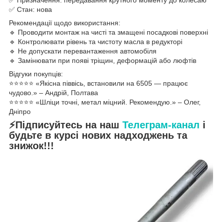
✅ Стан: нова
Рекомендації щодо використання:
🔹 Проводити монтаж на чисті та змащені посадкові поверхні
🔹 Контролювати рівень та чистоту масла в редукторі
🔹 Не допускати перевантаження автомобіля
🔹 Замінювати при появі тріщин, деформацій або люфтів
Відгуки покупців:
⭐️⭐️⭐️⭐️⭐️ «Якісна піввісь, встановили на 6505 — працює
чудово.» – Андрій, Полтава
⭐️⭐️⭐️⭐️⭐️ «Шліци точні, метал міцний. Рекомендую.» – Олег,
Дніпро
⚡Підписуйтесь на наш
Телеграм-канал
і
будьте в курсі нових надходжень та
знижок!!!