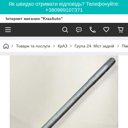
Як швидко отримати відповідь? Телефонуйте:
+380989107371
Інтернет магазин "KrazAuto"
Товари та послуги
КрАЗ
Група 24. Міст задній
Пів