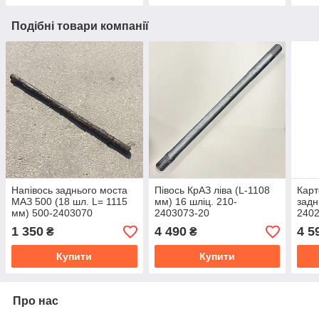
Подібні товари компанії
Напівось заднього моста
Півось КрАЗ ліва (L-1108
Карт
МАЗ 500 (18 шл. L= 1115
мм) 16 шліц. 210-
задн
мм) 500-2403070
2403073-20
240
1 350
4 490
4 5
₴
₴
Купити
Купити
Про нас