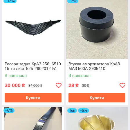
–12%
–7%
Ресора задня КрАЗ 256, 6510
Втулка амортизатора КрАЗ
15-ти лист. 525-2902012-Б1
МАЗ 500А-2905410
В наявності
В наявності
30 000
28
₴
₴
34 000 ₴
30 ₴
Купити
Купити
–6%
Топ
–6%