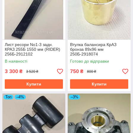
Лист ресори No1-3 задн.
Втулка балансира КрАЗ
КРАЗ 255Б 1550 мм (RIDER)
бронза 89х96 мм
256Б-2912102
250Б-2918074
В наявності
Готово до відправки
3 300
750
₴
₴
3 520 ₴
800 ₴
Купити
Купити
Топ
–4%
–3%