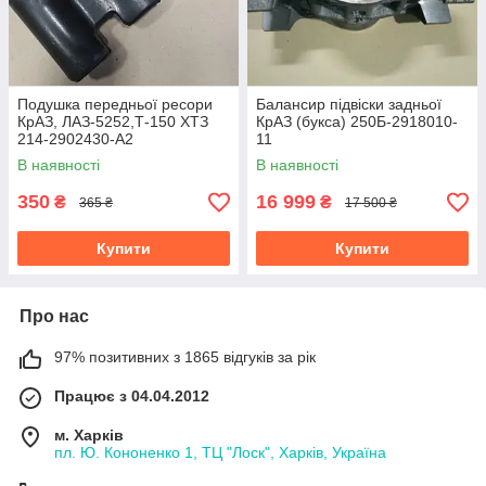
Подушка передньої ресори
Балансир підвіски задньої
КрАЗ, ЛАЗ-5252,Т-150 ХТЗ
КрАЗ (букса) 250Б-2918010-
214-2902430-А2
11
В наявності
В наявності
350
16 999
₴
₴
365 ₴
17 500 ₴
Купити
Купити
Про нас
97% позитивних з 1865 відгуків за рік
Працює з 04.04.2012
м. Харків
пл. Ю. Кононенко 1, ТЦ "Лоск", Харків, Україна