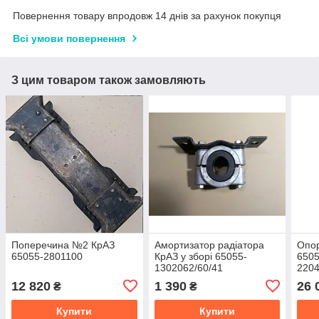
Повернення товару впродовж 14 днів за рахунок покупця
Всі умови повернення
З цим товаром також замовляють
Поперечина №2 КрАЗ
Амортизатор радіатора
Опор
65055-2801100
КрАЗ у зборі 65055-
6505
1302062/60/41
2204
12 820
1 390
26 
₴
₴
Купити
Купити