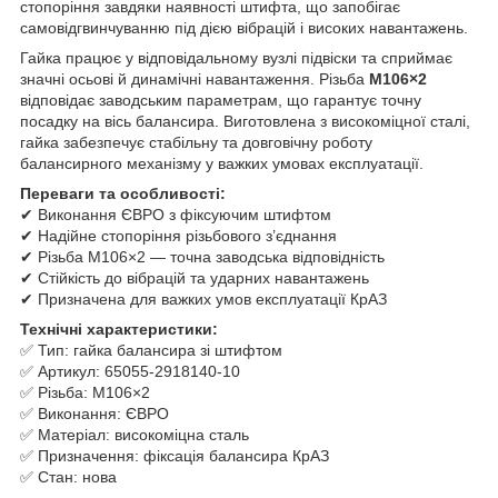
стопоріння завдяки наявності штифта, що запобігає
самовідгвинчуванню під дією вібрацій і високих навантажень.
Гайка працює у відповідальному вузлі підвіски та сприймає
значні осьові й динамічні навантаження. Різьба
М106×2
відповідає заводським параметрам, що гарантує точну
посадку на вісь балансира. Виготовлена з високоміцної сталі,
гайка забезпечує стабільну та довговічну роботу
балансирного механізму у важких умовах експлуатації.
Переваги та особливості:
✔ Виконання ЄВРО з фіксуючим штифтом
✔ Надійне стопоріння різьбового з’єднання
✔ Різьба М106×2 — точна заводська відповідність
✔ Стійкість до вібрацій та ударних навантажень
✔ Призначена для важких умов експлуатації КрАЗ
Технічні характеристики:
✅ Тип: гайка балансира зі штифтом
✅ Артикул: 65055-2918140-10
✅ Різьба: М106×2
✅ Виконання: ЄВРО
✅ Матеріал: високоміцна сталь
✅ Призначення: фіксація балансира КрАЗ
✅ Стан: нова