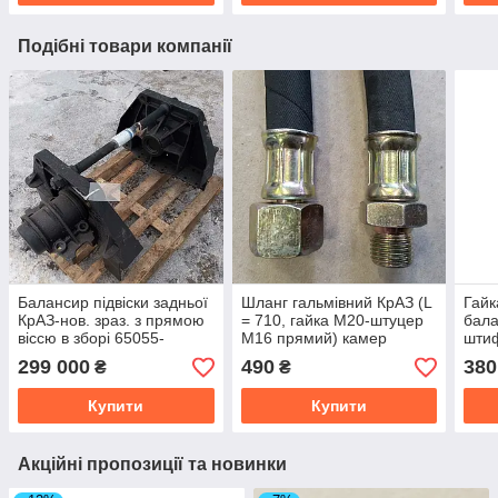
Подібні товари компанії
Балансир підвіски задньої
Шланг гальмівний КрАЗ (L
Гайк
КрАЗ-нов. зраз. з прямою
= 710, гайка М20-штуцер
бала
віссю в зборі 65055-
М16 прямий) камер
шти
2918005-10
передніх 65055-3506060-
299 000
490
380
₴
₴
01
Купити
Купити
Акційні пропозиції та новинки