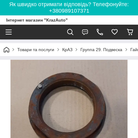
Як швидко отримати відповідь? Телефонуйте:
+380989107371
Інтернет магазин "KrazAuto"
Товари та послуги
КрАЗ
Группа 29. Подвеска
Гай