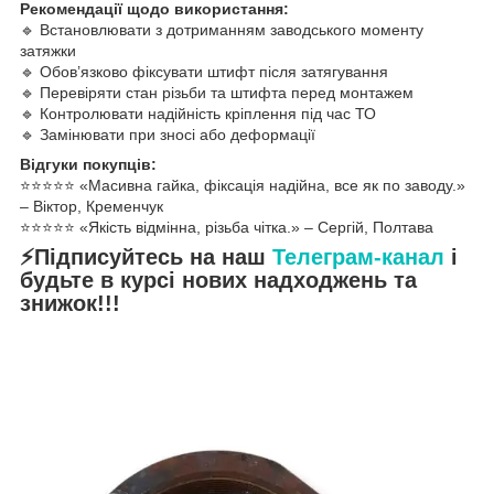
Рекомендації щодо використання:
🔹 Встановлювати з дотриманням заводського моменту
затяжки
🔹 Обов’язково фіксувати штифт після затягування
🔹 Перевіряти стан різьби та штифта перед монтажем
🔹 Контролювати надійність кріплення під час ТО
🔹 Замінювати при зносі або деформації
Відгуки покупців:
⭐️⭐️⭐️⭐️⭐️ «Масивна гайка, фіксація надійна, все як по заводу.»
– Віктор, Кременчук
⭐️⭐️⭐️⭐️⭐️ «Якість відмінна, різьба чітка.» – Сергій, Полтава
⚡Підписуйтесь на наш
Телеграм-канал
і
будьте в курсі нових надходжень та
знижок!!!