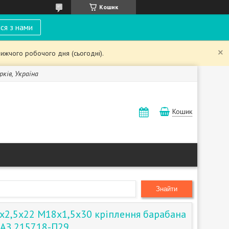
Кошик
ся з нами
ижчого робочого дня (сьогодні).
рків, Україна
Кошик
Знайти
2,5х22 М18х1,5х30 кріплення барабана
рАЗ 215718-П29