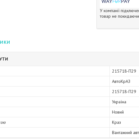
У компанії підключе
товар не покидаючи 
тики
БУТИ
215718-П29
АвтоКрАЗ
215718-П29
Україна
Новий
кою
Краз
Вантажний ав