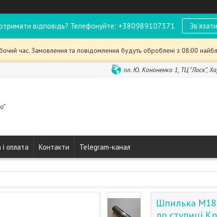
отримати відповідь? Телефонуйте: +380989107371
Зв'язати
обочий час. Замовлення та повідомлення будуть оброблені з 08:00 найбл
пл. Ю. Кононенко 1, ТЦ "Лоск", Ха
o"
 і оплата
Контакти
Telegram-канал
Шпилька М18х
до ступиці К