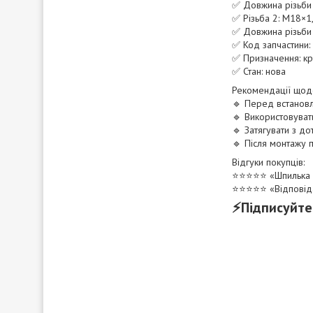
✅ Довжина різьби 
✅ Різьба 2: М18×1
✅ Довжина різьби 
✅ Код запчастини
✅ Призначення: кр
✅ Стан: нова
Рекомендації щодо
🔹 Перед встановл
🔹 Використовуват
🔹 Затягувати з д
🔹 Після монтажу 
Відгуки покупців:
⭐️⭐️⭐️⭐️⭐️ «Шпильк
⭐️⭐️⭐️⭐️⭐️ «Відпов
⚡Підписуйте