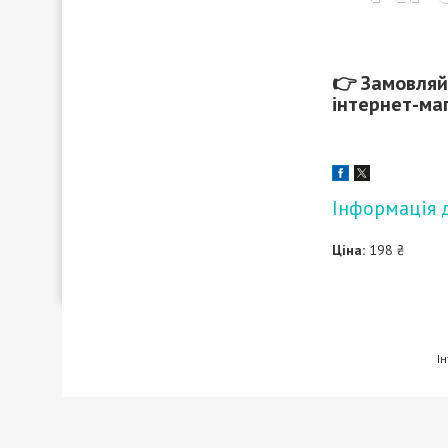
👉 Замовля
інтернет-ма
Інформація 
Ціна:
198 ₴