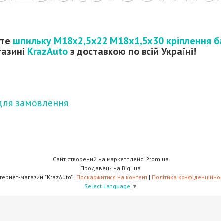
йте
шпильку М18х2,5х22 М18х1,5х30 кріплення б
газині
KrazAuto
з доставкою по всій Україні!
для замовлення
Сайт створений на маркетплейсі
Prom.ua
Продавець на Bigl.ua
Інтернет-магазин "KrazAuto" |
Поскаржитися на контент
|
Політика конфіденційнос
Select Language
▼