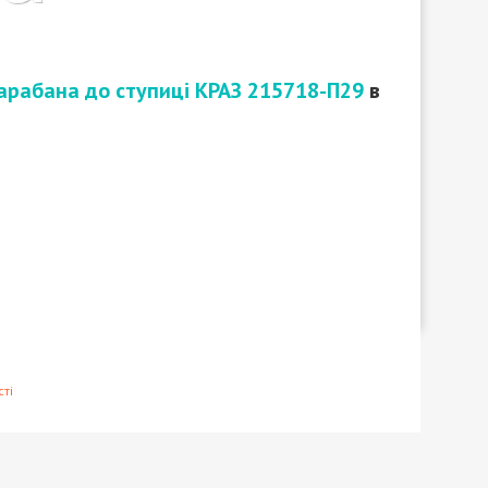
арабана до ступиці КРАЗ 215718-П29
в
ті