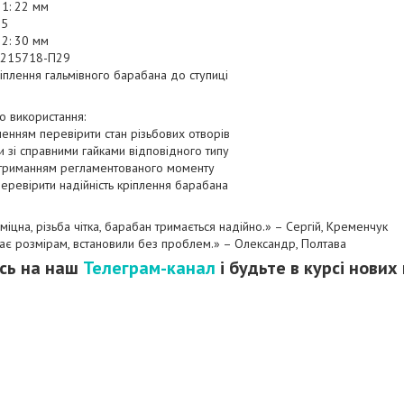
1: 22 мм
,5
2: 30 мм
: 215718-П29
іплення гальмівного барабана до ступиці
 використання:
енням перевірити стан різьбових отворів
и зі справними гайками відповідного типу
отриманням регламентованого моменту
перевірити надійність кріплення барабана
а міцна, різьба чітка, барабан тримається надійно.» – Сергій, Кременчук
ідає розмірам, встановили без проблем.» – Олександр, Полтава
сь на наш
Телеграм-канал
і будьте в курсі нових