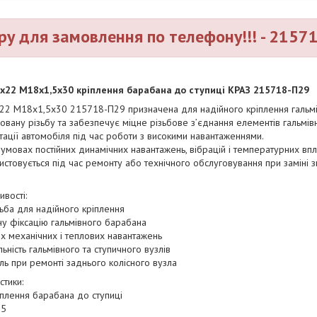
ру для замовлення по телефону!!! - 2157
х22 М18х1,5х30 кріплення барабана до ступиці КРАЗ 215718-П29
2 М18х1,5х30 215718-П29 призначена для надійного кріплення гальмів
овану різьбу та забезпечує міцне різьбове з’єднання елементів гальмівн
тації автомобіля під час роботи з високими навантаженнями.
умовах постійних динамічних навантажень, вібрацій і температурних впл
ристовується під час ремонту або технічного обслуговування при замін
вості:
ьба для надійного кріплення
у фіксацію гальмівного барабана
их механічних і теплових навантажень
ьність гальмівного та ступичного вузлів
ь при ремонті заднього колісного вузла
стики:
іплення барабана до ступиці
,5