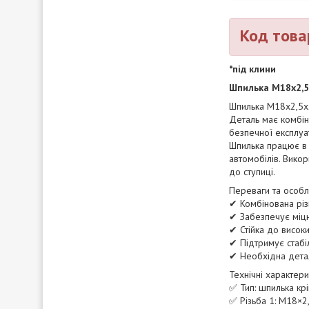
Код това
*під клини
Шпилька М18х2,5
Шпилька М18х2,5х2
Деталь має комбін
безпечної експлуа
Шпилька працює в 
автомобілів. Вико
до ступиці.
Переваги та особли
✔ Комбінована різ
✔ Забезпечує міцн
✔ Стійка до висок
✔ Підтримує стабіл
✔ Необхідна детал
Технічні характери
✅ Тип: шпилька кр
✅ Різьба 1: М18×2