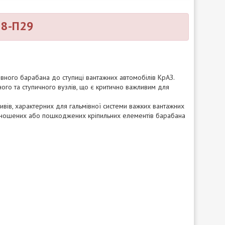
18-П29
ного барабана до ступиці вантажних автомобілів КрАЗ.
ого та ступичного вузлів, що є критично важливим для
ивів, характерних для гальмівної системи важких вантажних
і зношених або пошкоджених кріпильних елементів барабана