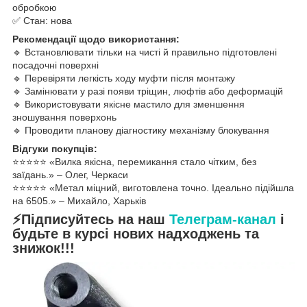
обробкою
✅ Стан: нова
Рекомендації щодо використання:
🔹 Встановлювати тільки на чисті й правильно підготовлені
посадочні поверхні
🔹 Перевіряти легкість ходу муфти після монтажу
🔹 Замінювати у разі появи тріщин, люфтів або деформацій
🔹 Використовувати якісне мастило для зменшення
зношування поверхонь
🔹 Проводити планову діагностику механізму блокування
Відгуки покупців:
⭐️⭐️⭐️⭐️⭐️ «Вилка якісна, перемикання стало чітким, без
заїдань.» – Олег, Черкаси
⭐️⭐️⭐️⭐️⭐️ «Метал міцний, виготовлена точно. Ідеально підійшла
на 6505.» – Михайло, Харьків
⚡Підписуйтесь на наш
Телеграм-канал
і
будьте в курсі нових надходжень та
знижок!!!