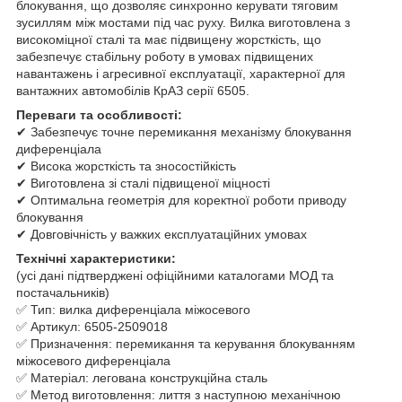
блокування, що дозволяє синхронно керувати тяговим
зусиллям між мостами під час руху. Вилка виготовлена з
високоміцної сталі та має підвищену жорсткість, що
забезпечує стабільну роботу в умовах підвищених
навантажень і агресивної експлуатації, характерної для
вантажних автомобілів КрАЗ серії 6505.
Переваги та особливості:
✔ Забезпечує точне перемикання механізму блокування
диференціала
✔ Висока жорсткість та зносостійкість
✔ Виготовлена зі сталі підвищеної міцності
✔ Оптимальна геометрія для коректної роботи приводу
блокування
✔ Довговічність у важких експлуатаційних умовах
Технічні характеристики:
(усі дані підтверджені офіційними каталогами МОД та
постачальників)
✅ Тип: вилка диференціала міжосевого
✅ Артикул: 6505-2509018
✅ Призначення: перемикання та керування блокуванням
міжосевого диференціала
✅ Матеріал: легована конструкційна сталь
✅ Метод виготовлення: лиття з наступною механічною