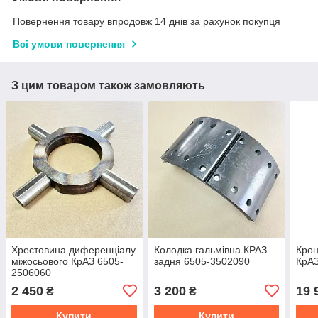
Повернення товару впродовж 14 днів за рахунок покупця
Всі умови повернення
З цим товаром також замовляють
Хрестовина диференціалу
Колодка гальмівна КРАЗ
Крон
міжосьового КрАЗ 6505-
задня 6505-3502090
КрАЗ
2506060
2 450
3 200
19 
₴
₴
Купити
Купити