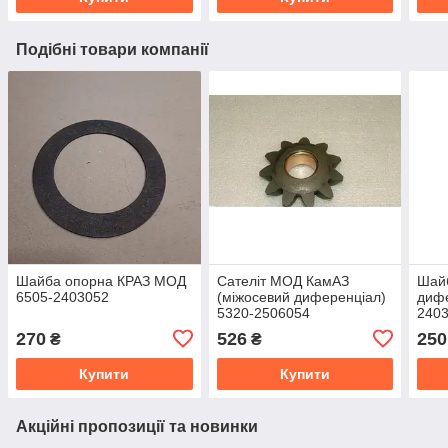
Подібні товари компанії
Шайба опорна КРАЗ МОД
Сателіт МОД КамАЗ
Шай
6505-2403052
(міжосевий диференціал)
дифе
5320-2506054
240
270
526
250
₴
₴
Купити
Купити
Акційні пропозиції та новинки