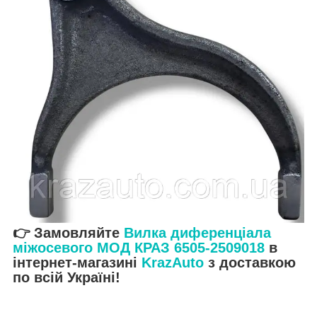
👉 Замовляйте
Вилка диференціала
міжосевого МОД КРАЗ 6505-2509018
в
інтернет-магазині
KrazAuto
з доставкою
по всій Україні!