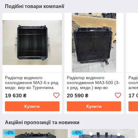
Подібні товари компанії
Радіатор водяного
Радіатор водяного
Раді
охолодження МАЗ 4-х ряд
охолодження МАЗ-500 (3-
охо
медн. вир-во Туреччина
х ряд. медн.) вир-во
алюм
64229-1301010
Туреччина 500-1301010-
543
19 630
20 590
17 
₴
₴
03
Купити
Купити
Акційні пропозиції та новинки
–6%
–6%