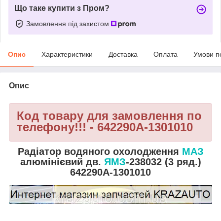
Що таке купити з Пром?
Замовлення під захистом
Опис
Характеристики
Доставка
Оплата
Умови п
Опис
Код товару для замовлення по
телефону!!! - 642290А-1301010
Радіатор водяного охолодження
МАЗ
алюмінієвий дв.
ЯМЗ
-238032 (3 ряд.)
642290А-1301010