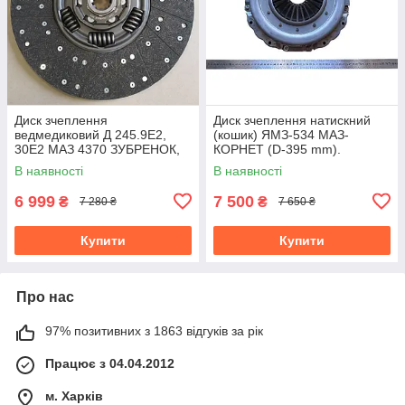
Диск зчеплення
Диск зчеплення натискний
ведмедиковий Д 245.9Е2,
(кошик) ЯМЗ-534 МАЗ-
30Е2 МАЗ 4370 ЗУБРЕНОК,
КОРНЕТ (D-395 mm).
MAN L2000, TGL (05 —) (381
3482000463
В наявності
В наявності
878 002 307) 105084
6 999
7 500
₴
₴
7 280 ₴
7 650 ₴
Купити
Купити
Про нас
97% позитивних з 1863 відгуків за рік
Працює з 04.04.2012
м. Харків