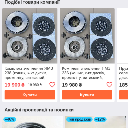
Подібні товари компанії
Комплект зчеплення ЯМЗ
Комплект зчеплення ЯМЗ
Пруж
238 (кошик, к-кт дисків,
236 (кошик, к-кт дисків,
сере
промпліту, витискний,
промпліту, витискний,
диск
шланг, АРС) 238-1600008-
шланг мастила, АРС) 236-
238-
19 900
19 980
185
₴
₴
19 980 ₴
05
1600008-05
Купити
Купити
Акційні пропозиції та новинки
–46%
Топ продажів
–12%