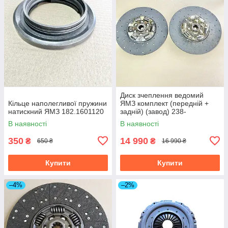
Диск зчеплення ведомий
Кільце наполегливої пружини
ЯМЗ комплект (передній +
натискний ЯМЗ 182.1601120
задній) (завод) 238-
1601130/31
В наявності
В наявності
350
14 990
₴
₴
650 ₴
16 990 ₴
Купити
Купити
–4%
–2%