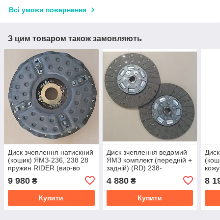
Всі умови повернення
З цим товаром також замовляють
Диск зчеплення натискний
Диск зчеплення ведомий
Диск
(кошик) ЯМЗ-236, 238 28
ЯМЗ комплект (передній +
(кош
пружин RIDER (вир-во
задній) (RD) 238-
кожу
Угорщина) 238-1601090
1601130/31
Укра
9 980
4 880
8 1
₴
₴
Купити
Купити