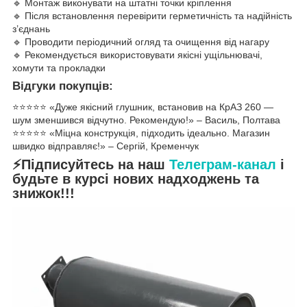
🔹 Монтаж виконувати на штатні точки кріплення
🔹 Після встановлення перевірити герметичність та надійність
з’єднань
🔹 Проводити періодичний огляд та очищення від нагару
🔹 Рекомендується використовувати якісні ущільнювачі,
хомути та прокладки
Відгуки покупців:
⭐️⭐️⭐️⭐️⭐️ «Дуже якісний глушник, встановив на КрАЗ 260 —
шум зменшився відчутно. Рекомендую!» – Василь, Полтава
⭐️⭐️⭐️⭐️⭐️ «Міцна конструкція, підходить ідеально. Магазин
швидко відправляє!» – Сергій, Кременчук
⚡Підписуйтесь на наш
Телеграм-канал
і
будьте в курсі нових надходжень та
знижок!!!