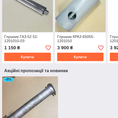
Глушник ГАЗ-52 52-
Глушник КРАЗ 65055-
Глуш
1201010-03
1201010
120
1 150
3 900
3 9
₴
₴
Купити
Купити
Акційні пропозиції та новинки
–8%