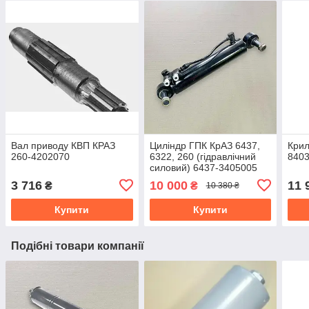
Вал приводу КВП КРАЗ
Циліндр ГПК КрАЗ 6437,
Крил
260-4202070
6322, 260 (гідравлічний
840
силовий) 6437-3405005
3 716
10 000
11 
₴
₴
10 380 ₴
Купити
Купити
Подібні товари компанії