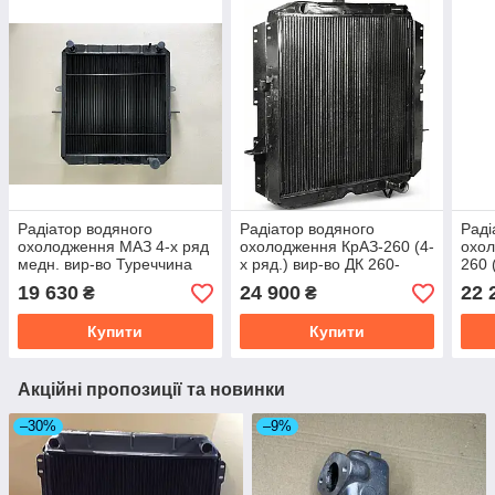
Радіатор водяного
Радіатор водяного
Раді
охолодження МАЗ 4-х ряд
охолодження КрАЗ-260 (4-
охол
медн. вир-во Туреччина
х ряд.) вир-во ДК 260-
260 
64229-1301010
1301010
во Т
19 630
24 900
22 
₴
₴
130
Купити
Купити
Акційні пропозиції та новинки
–30%
–9%