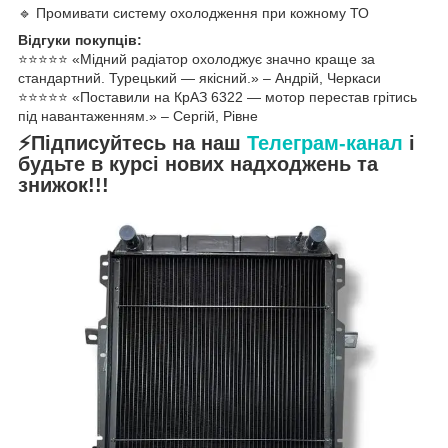
🔹 Промивати систему охолодження при кожному ТО
Відгуки покупців:
⭐️⭐️⭐️⭐️⭐️ «Мідний радіатор охолоджує значно краще за
стандартний. Турецький — якісний.» – Андрій, Черкаси
⭐️⭐️⭐️⭐️⭐️ «Поставили на КрАЗ 6322 — мотор перестав грітись
під навантаженням.» – Сергій, Рівне
⚡Підписуйтесь на наш
Телеграм-канал
і
будьте в курсі нових надходжень та
знижок!!!