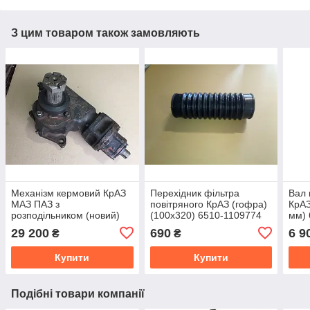
З цим товаром також замовляють
Механізм кермовий КрАЗ
Перехідник фільтра
Вал 
МАЗ ПАЗ з
повітряного КрАЗ (гофра)
КрАЗ
розподільником (новий)
(100х320) 6510-1109774
мм) 
6510-3400015
29 200
690
6 9
₴
₴
Купити
Купити
Подібні товари компанії