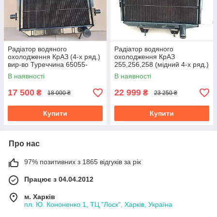
Радіатор водяного
Радіатор водяного
охолодження КрАЗ (4-х ряд.)
охолодження КрАЗ
вир-во Туреччина 65055-
255,256,258 (мідний 4-х ряд.)
1301010
вир-во Туреччина 256-
В наявності
В наявності
1301010
17 500
22 999
₴
₴
18 000 ₴
23 250 ₴
Купити
Купити
Про нас
97% позитивних з 1865 відгуків за рік
Працює з 04.04.2012
м. Харків
пл. Ю. Кононенко 1, ТЦ "Лоск", Харків, Україна