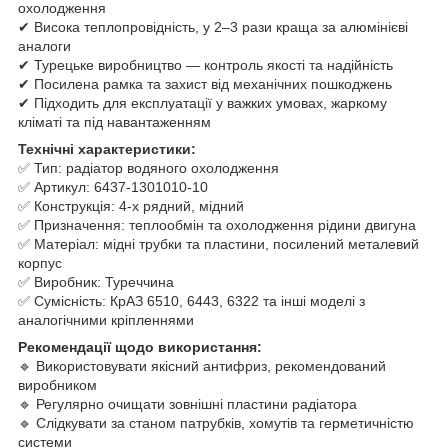
охолодження
✔ Висока теплопровідність, у 2–3 рази краща за алюмінієві
аналоги
✔ Турецьке виробництво — контроль якості та надійність
✔ Посилена рамка та захист від механічних пошкоджень
✔ Підходить для експлуатації у важких умовах, жаркому
кліматі та під навантаженням
Технічні характеристики:
✅ Тип: радіатор водяного охолодження
✅ Артикул: 6437-1301010-10
✅ Конструкція: 4-х рядний, мідний
✅ Призначення: теплообмін та охолодження рідини двигуна
✅ Матеріал: мідні трубки та пластини, посилений металевий
корпус
✅ Виробник: Туреччина
✅ Сумісність: КрАЗ 6510, 6443, 6322 та інші моделі з
аналогічними кріпленнями
Рекомендації щодо використання:
🔹 Використовувати якісний антифриз, рекомендований
виробником
🔹 Регулярно очищати зовнішні пластини радіатора
🔹 Слідкувати за станом патрубків, хомутів та герметичністю
системи