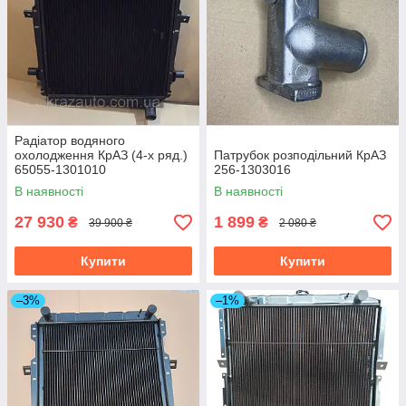
Радіатор водяного
охолодження КрАЗ (4-х ряд.)
Патрубок розподільний КрАЗ
65055-1301010
256-1303016
В наявності
В наявності
27 930
1 899
₴
₴
39 900 ₴
2 080 ₴
Купити
Купити
–3%
–1%