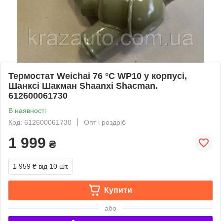
Термостат Weichai 76 °C WP10 у корпусі,
Шанксі Шакман Shaanxi Shacman.
612600061730
В наявності
Код: 612600061730
Опт і роздріб
1 999
₴
1 959 ₴
від 10 шт.
Купити
або