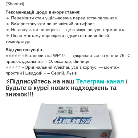
(Shaanxi)
Рекомендації щодо використання:
🔹 Перевірити стан ущільнювача перед встановленням
🔹 Використовувати лише якісний антифриз
🔹 Не допускати перегрівів — це знижує ресурс термостата
🔹 Після монтажу перевірити відкриття при робочій
температурі
Відгуки покупців:
⭐️⭐️⭐️⭐️⭐️ «Встановив на WP10 — відкривається чітко при 76 °C,
працює ідеально.» – Олександр, Вінниця
⭐️⭐️⭐️⭐️⭐️ «Оригінальний Weichai, усе в корпусі — монтаж
простий і швидкий.» – Сергій, Львів
⚡Підписуйтесь на наш
Телеграм-канал
і
будьте в курсі нових надходжень та
знижок!!!