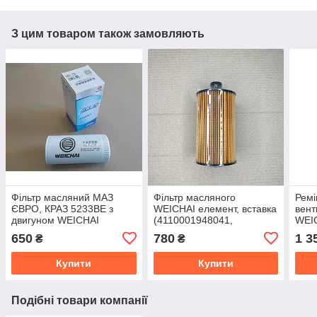
З цим товаром також замовляють
Фільтр масляний МАЗ
Фільтр масляного
Ремі
ЄВРО, КРАЗ 5233ВЕ з
WEICHAI елемент, вставка
вент
двигуном WEICHAI
(4110001948041,
WEI
(WP10.375E53)
4110001948042) 13055724
Креа
650
780
1 3
₴
₴
1000424655
612
Купити
Купити
Подібні товари компанії