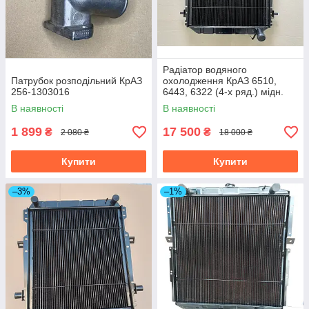
Радіатор водяного
Патрубок розподільний КрАЗ
охолодження КрАЗ 6510,
256-1303016
6443, 6322 (4-х ряд.) мідн.
вир-во Туреччина 6437-
В наявності
В наявності
1301010-10
1 899
17 500
₴
₴
2 080 ₴
18 000 ₴
Купити
Купити
–3%
–1%