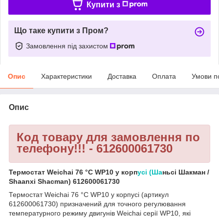
Купити з
Що таке купити з Пром?
Замовлення під захистом
Опис
Характеристики
Доставка
Оплата
Умови п
Опис
Код товару для замовлення по
телефону!!! - 612600061730
Термостат Weichai 76 °C WP10 у корп
усі (Ша
ньсі Шакман /
Shaanxi Shacman) 612600061730
Термостат Weichai 76 °C WP10 у корпусі (артикул
612600061730) призначений для точного регулювання
температурного режиму двигунів Weichai серії WP10, які