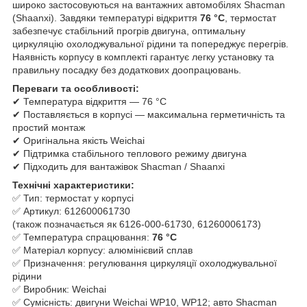
широко застосовуються на вантажних автомобілях Shacman
(Shaanxi). Завдяки температурі відкриття
76 °C
, термостат
забезпечує стабільний прогрів двигуна, оптимальну
циркуляцію охолоджувальної рідини та попереджує перегрів.
Наявність корпусу в комплекті гарантує легку установку та
правильну посадку без додаткових доопрацювань.
Переваги та особливості:
✔ Температура відкриття — 76 °C
✔ Поставляється в корпусі — максимальна герметичність та
простий монтаж
✔ Оригінальна якість Weichai
✔ Підтримка стабільного теплового режиму двигуна
✔ Підходить для вантажівок Shacman / Shaanxi
Технічні характеристики:
✅ Тип: термостат у корпусі
✅ Артикул: 612600061730
(також позначається як 6126-000-61730, 61260006173)
✅ Температура спрацювання:
76 °C
✅ Матеріал корпусу: алюмінієвий сплав
✅ Призначення: регулювання циркуляції охолоджувальної
рідини
✅ Виробник: Weichai
✅ Сумісність: двигуни Weichai WP10, WP12; авто Shacman