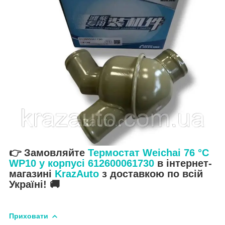
👉 Замовляйте
Термостат Weichai 76 °C
WP10 у корпусі 612600061730
в інтернет-
магазині
KrazAuto
з доставкою по всій
Україні! 🚚
Приховати