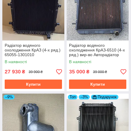
Радіатор водяного
Радіатор водяного
охолодження КрАЗ (4-х ряд.)
охолодження КрАЗ-6510 (4-х
65055-1301010
ряд.) вир-во Авторадіатор
6437-1301010-10
В наявності
В наявності
27 930
35 000
₴
₴
39 900 ₴
39 000 ₴
Купити
Купити
–9%
Топ
–3%
Подарунок