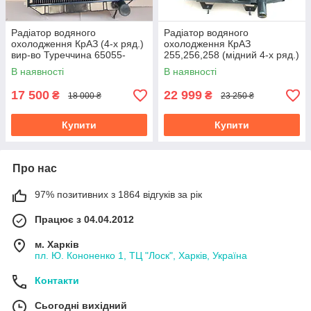
Радіатор водяного
Радіатор водяного
охолодження КрАЗ (4-х ряд.)
охолодження КрАЗ
вир-во Туреччина 65055-
255,256,258 (мідний 4-х ряд.)
1301010
вир-во Туреччина 256-
В наявності
В наявності
1301010
17 500
22 999
₴
₴
18 000 ₴
23 250 ₴
Купити
Купити
Про нас
97% позитивних з 1864 відгуків за рік
Працює з 04.04.2012
м. Харків
пл. Ю. Кононенко 1, ТЦ "Лоск", Харків, Україна
Контакти
Сьогодні вихідний