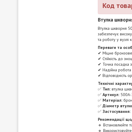
Код това
Втулка шкворн
Втулка шкворня 50
забезпечує високу 
та роботу у вузлі
Переваги та особ
✔ Міцне бронзове
✔ Стійкість до зн
✔ Точна посадка 
✔ Надійна робота 
✔ Відповідність о
Технічні характе
✅
Тип:
втулка шкв
✅
Артикул:
500А-
✅
Матеріал:
брон
✅
Діаметр втулки
✅
Застосування:
Рекомендації що
🔹 Встановлюйте ті
🔹 Використовуйте