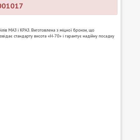
3001017
ів МАЗ і КРАЗ. Виготовлена з міцної бронзи, що
повідає стандарту висота «Н-70» і гарантує надійну посадку