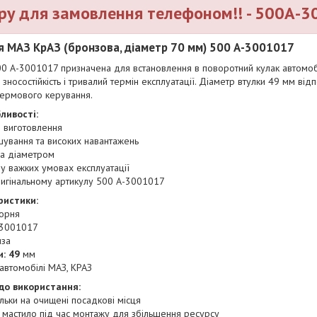
ру для замовлення телефоном!! - 500А-
я МАЗ КрАЗ (бронзова, діаметр 70 мм) 500 А-3001017
0 А-3001017 призначена для встановлення в поворотний кулак автомобіл
зносостійкість і тривалий термін експлуатації. Діаметр втулки 49 мм від
 кермового керування.
ливості:
 виготовлення
ошування та високих навантажень
за діаметром
у важких умовах експлуатації
ригінальному артикулу 500 А-3001017
ристики:
орня
3001017
за
: 49
мм
автомобілі МАЗ, КРАЗ
до використання:
льки на очищені посадкові місця
 мастило під час монтажу для збільшення ресурсу