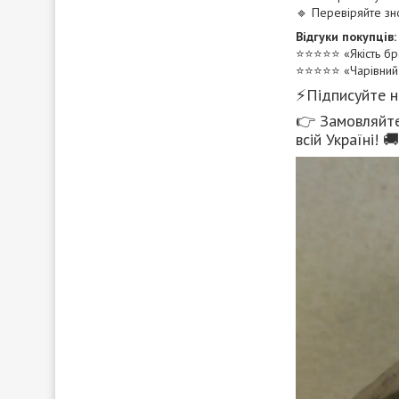
🔹 Перевіряйте зн
Відгуки покупців:
⭐️⭐️⭐️⭐️⭐️ «Якість
⭐️⭐️⭐️⭐️⭐️ «Чарівн
⚡Підписуйте 
👉 Замовляйт
всій Україні! 🚚