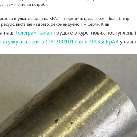
ос і замінюйте за потреби
 бронзова втулка, складав на КРАЗ — підходить ідеально.» – Іван, Дніпр
ий ресурс, вистачає надовго, рекомендуємо.» – Сергій, Київ
на наш
Телеграм-канал
і будьте в курсі нових поступлень і
е
втулку шкворня 500А-3001017 для МАЗ и КрАЗ
у нашо