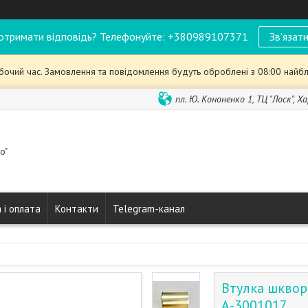
отримати відповідь? Телефонуйте: +380989107371
Зв'язати
обочий час. Замовлення та повідомлення будуть оброблені з 08:00 найбл
пл. Ю. Кононенко 1, ТЦ "Лоск", Ха
o"
 і оплата
Контакти
Telegram-канал
Втулка шквор
А-3001017