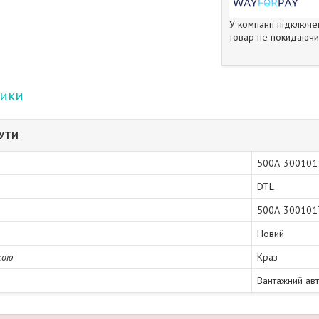
У компанії підключе
товар не покидаючи 
тики
БУТИ
500А-300101
DTL
500А-300101
Новий
кою
Краз
Вантажний ав