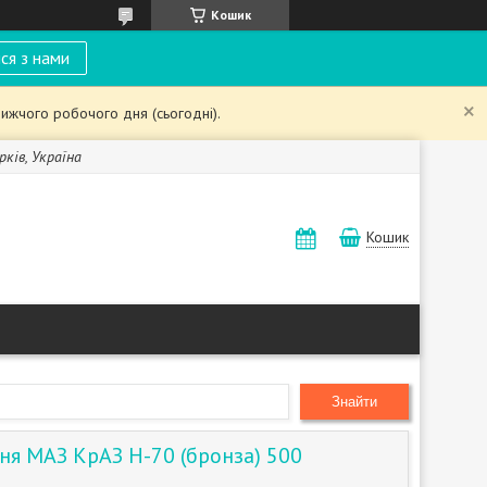
Кошик
ся з нами
ижчого робочого дня (сьогодні).
рків, Україна
Кошик
Знайти
ня МАЗ КрАЗ Н-70 (бронза) 500