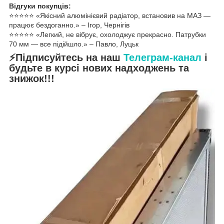
Відгуки покупців:
⭐️⭐️⭐️⭐️⭐️ «Якісний алюмінієвий радіатор, встановив на МАЗ —
працює бездоганно.» – Ігор, Чернігів
⭐️⭐️⭐️⭐️⭐️ «Легкий, не вібрує, охолоджує прекрасно. Патрубки
70 мм — все підійшло.» – Павло, Луцьк
⚡Підписуйтесь на наш
Телеграм-канал
і
будьте в курсі нових надходжень та
знижок!!!