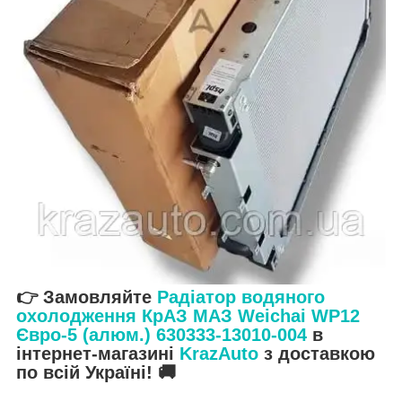
👉 Замовляйте
Радіатор водяного
охолодження КрАЗ МАЗ Weichai WP12
Євро-5 (алюм.) 630333-13010-004
в
інтернет-магазині
KrazAuto
з доставкою
по всій Україні! 🚚