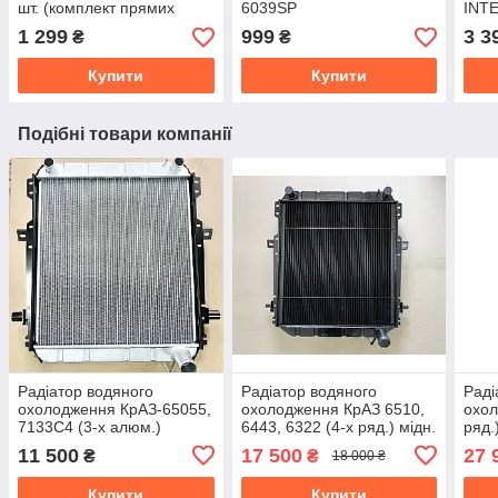
шт. (комплект прямих
6039SP
INT
рятувальників 4, 6, 8, 10,
1 299
999
3 3
₴
₴
12, 14, 15, 16.
Купити
Купити
Подібні товари компанії
Радіатор водяного
Радіатор водяного
Раді
охолодження КрАЗ-65055,
охолодження КрАЗ 6510,
охол
7133С4 (3-х алюм.)
6443, 6322 (4-х ряд.) мідн.
ряд.
65055-1301010-А
вир-во Туреччина 6437-
11 500
17 500
27 
₴
₴
18 000 ₴
1301010-10
Купити
Купити