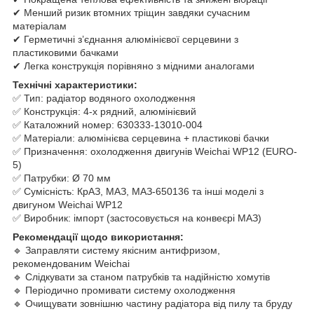
✔ Менший ризик втомних тріщин завдяки сучасним
матеріалам
✔ Герметичні з’єднання алюмінієвої серцевини з
пластиковими бачками
✔ Легка конструкція порівняно з мідними аналогами
Технічні характеристики:
✅ Тип: радіатор водяного охолодження
✅ Конструкція: 4-х рядний, алюмінієвий
✅ Каталожний номер: 630333-13010-004
✅ Матеріали: алюмінієва серцевина + пластикові бачки
✅ Призначення: охолодження двигунів Weichai WP12 (EURO-
5)
✅ Патрубки: Ø 70 мм
✅ Сумісність: КрАЗ, МАЗ, МАЗ-650136 та інші моделі з
двигуном Weichai WP12
✅ Виробник: імпорт (застосовується на конвеєрі МАЗ)
Рекомендації щодо використання:
🔹 Заправляти систему якісним антифризом,
рекомендованим Weichai
🔹 Слідкувати за станом патрубків та надійністю хомутів
🔹 Періодично промивати систему охолодження
🔹 Очищувати зовнішню частину радіатора від пилу та бруду