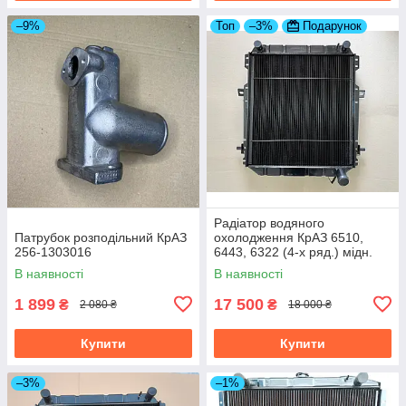
–9%
Топ
–3%
Подарунок
Радіатор водяного
Патрубок розподільний КрАЗ
охолодження КрАЗ 6510,
256-1303016
6443, 6322 (4-х ряд.) мідн.
вир-во Туреччина 6437-
В наявності
В наявності
1301010-10
1 899
17 500
₴
₴
2 080 ₴
18 000 ₴
Купити
Купити
–3%
–1%