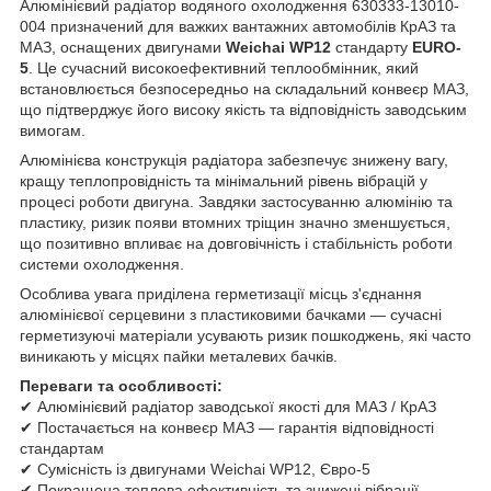
Алюмінієвий радіатор водяного охолодження 630333-13010-
004 призначений для важких вантажних автомобілів КрАЗ та
МАЗ, оснащених двигунами
Weichai WP12
стандарту
EURO-
5
. Це сучасний високоефективний теплообмінник, який
встановлюється безпосередньо на складальний конвеєр МАЗ,
що підтверджує його високу якість та відповідність заводським
вимогам.
Алюмінієва конструкція радіатора забезпечує знижену вагу,
кращу теплопровідність та мінімальний рівень вібрацій у
процесі роботи двигуна. Завдяки застосуванню алюмінію та
пластику, ризик появи втомних тріщин значно зменшується,
що позитивно впливає на довговічність і стабільність роботи
системи охолодження.
Особлива увага приділена герметизації місць з'єднання
алюмінієвої серцевини з пластиковими бачками — сучасні
герметизуючі матеріали усувають ризик пошкоджень, які часто
виникають у місцях пайки металевих бачків.
Переваги та особливості:
✔ Алюмінієвий радіатор заводської якості для МАЗ / КрАЗ
✔ Постачається на конвеєр МАЗ — гарантія відповідності
стандартам
✔ Сумісність із двигунами Weichai WP12, Євро-5
✔ Покращена теплова ефективність та знижені вібрації