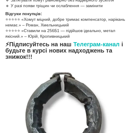
🔹 У разі появи тріщин чи ослаблення — замінити
Відгуки покупців:
⭐️⭐️⭐️⭐️⭐️ «Хомут міцний, добре тримає компенсатор, нарікань
немає.» – Роман, Хмельницький
⭐️⭐️⭐️⭐️⭐️ «Ставили на 256Б1 — підійшов ідеально, метал
якісний.» – Юрій, Кропивницький
⚡Підписуйтесь на наш
Телеграм-канал
і
будьте в курсі нових надходжень та
знижок!!!