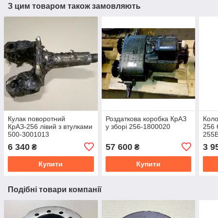
З цим товаром також замовляють
Кулак поворотний
Роздаткова коробка КрАЗ
Коло
КрАЗ-256 лівий з втулками
у зборі 256-1800020
256 
500-3001013
255
6 340
57 600
3 9
₴
₴
Купити
Купити
Подібні товари компанії