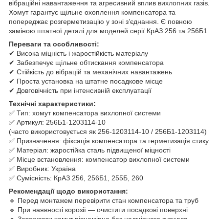
вібраційні навантаження та агресивний вплив вихлопних газів.
Хомут гарантує щільне охоплення компенсатора та
попереджає розгерметизацію у зоні з’єднання. Є повною
заміною штатної деталі для моделей серії КрАЗ 256 та 256Б1.
Переваги та особливості:
✔ Висока міцність і жаростійкість матеріалу
✔ Забезпечує щільне обтискання компенсатора
✔ Стійкість до вібрацій та механічних навантажень
✔ Проста установка на штатне посадкове місце
✔ Довговічність при інтенсивній експлуатації
Технічні характеристики:
✅ Тип: хомут компенсатора вихлопної системи
✅ Артикул: 256Б1-1203114-10
(часто використовується як 256-1203114-10 / 256Б1-1203114)
✅ Призначення: фіксація компенсатора та герметизація стику
✅ Матеріал: жаростійка сталь підвищеної міцності
✅ Місце встановлення: компенсатор вихлопної системи
✅ Виробник: Україна
✅ Сумісність: КрАЗ 256, 256Б1, 255Б, 260
Рекомендації щодо використання:
🔹 Перед монтажем перевірити стан компенсатора та труб
🔹 При наявності корозії — очистити посадкові поверхні
🔹 Затягувати хомут рівномірно без надмірного зусилля