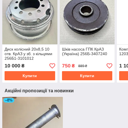
Диск колісний 20х8,5 10
Шків насоса ГПК КрАЗ
Комп
отв. КрАЗ у зб. з кільцями
(Україна) 256Б-3407240
120
256Б1-3101012
10 000
750
1 1
₴
₴
889 ₴
Купити
Купити
Акційні пропозиції та новинки
–8%