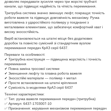
дозволяє передавати зусилля через три жорсткі трубчаті
канали, що підвищує надійність та чіткість перемикання.
Тритрубна система значно зменшує люфт, покращує точність
роботи важеля та підвищує довговічність механізму. Ручка
виготовлена з ударостійкого полімеру у поєднанні з
металевими елементами, що забезпечує комфортний хват і
високу зносостійкість.
Виріб встановлюється на штатні місця без додаткових
доробок та повністю сумісний зі стандартним вузлом
перемикання передач КрАЗ серії 6437.
Переваги та особливості:
✔ Тритрубна конструкція — підвищена жорсткість і точність
перемикання
✔ Повна заміна тросової системи
✔ Зменшення люфту та плавна робота важеля
✔ Зносостійкі матеріали — полімер + метал
✔ Просте встановлення на штатні кріплення
✔ Сумісність із моделями КрАЗ серії 6437
Технічні характеристики:
✅ Тип: ручка важеля перемикання передач (тритрубна)
✅ Артикул: 6437-1703007-10
✅ Призначення: керування механізмом перемикання передач