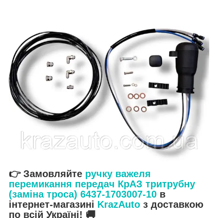
👉 Замовляйте
ручку важеля
перемикання передач КрАЗ тритрубну
(заміна троса) 6437-1703007-10
в
інтернет-магазині
KrazAuto
з доставкою
по всій Україні! 🚚