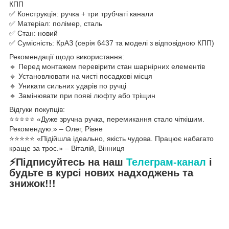
КПП
✅ Конструкція: ручка + три трубчаті канали
✅ Матеріал: полімер, сталь
✅ Стан: новий
✅ Сумісність: КрАЗ (серія 6437 та моделі з відповідною КПП)
Рекомендації щодо використання:
🔹 Перед монтажем перевірити стан шарнірних елементів
🔹 Установлювати на чисті посадкові місця
🔹 Уникати сильних ударів по ручці
🔹 Замінювати при появі люфту або тріщин
Відгуки покупців:
⭐️⭐️⭐️⭐️⭐️ «Дуже зручна ручка, перемикання стало чіткішим.
Рекомендую.» – Олег, Рівне
⭐️⭐️⭐️⭐️⭐️ «Підійшла ідеально, якість чудова. Працює набагато
краще за трос.» – Віталій, Вінниця
⚡Підписуйтесь на наш
Телеграм-канал
і
будьте в курсі нових надходжень та
знижок!!!