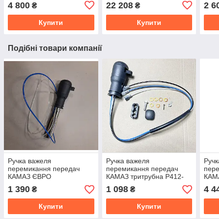
4 800
22 208
2 6
₴
₴
Купити
Купити
Подібні товари компанії
Ручка важеля
Ручка важеля
Ручк
перемикання передач
перемикання передач
пер
КАМАЗ ЄВРО
КАМАЗ тритрубна Р412-
КАМА
(двохтрубна) 412.1703007
1703007-10
Р412
1 390
1 098
4 4
₴
₴
Купити
Купити