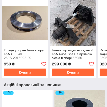
Кільце упорне балансиру
Балансир підвіски задньої
Ремк
КрАЗ 98 мм
КрАЗ-нов. зраз. з прямою
задн
250Б-2918092-20
віссю в зборі 65055-
250
2918005-10
950
299 000
320
₴
₴
Купити
Купити
Акційні пропозиції та новинки
–12%
–7%