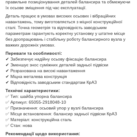
правильне позиціонування деталей балансира та обмежуючи
їх осьове зміщення під час експлуатації.
Деталь працює в умовах високих осьових і вібраційних
навантажень, тому виготовляється з міцної конструкційної
сталі. Точна геометрія та відповідність заводським
параметрам гарантують коректну установку у штатне місце
без доопрацювань і стабільну роботу балансирного вузла у
важких дорожніх умовах.
Переваги та особливості:
✔ Забезпечує надійну осьову фіксацію балансира
✔ Зменшує знос суміжних деталей задньої підвіски
✔ Розрахована на високі навантаження
✔ Міцна металева конструкція
✔ Відповідність заводським стандартам КрАЗ
Технічні характеристики:
✅ Тип: шайба упорна балансира
✅ Артикул: 65055-2918048-10
✅ Призначення: осьовий упор у вузлі балансира
✅ Місце встановлення: балансир задньої підвіски КрАЗ
✅ Матеріал: конструкційна сталь
✅ Стан: нова
Рекомендації щодо використання: