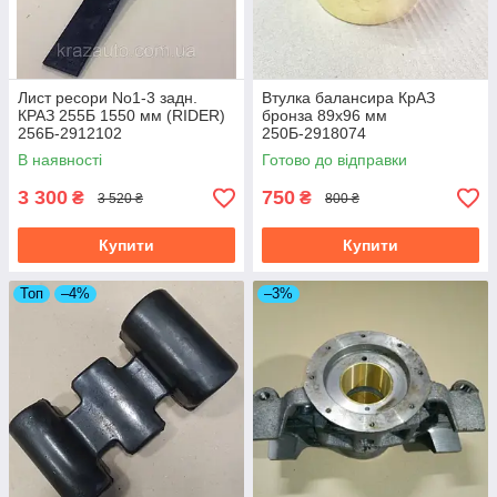
Лист ресори No1-3 задн.
Втулка балансира КрАЗ
КРАЗ 255Б 1550 мм (RIDER)
бронза 89х96 мм
256Б-2912102
250Б-2918074
В наявності
Готово до відправки
3 300
750
₴
₴
3 520 ₴
800 ₴
Купити
Купити
Топ
–4%
–3%