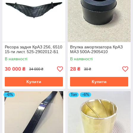
Ресора задня КрАЗ 256, 6510
Втулка амортизатора КрАЗ
15-ти лист. 525-2902012-Б1
МАЗ 500А-2905410
В наявності
В наявності
30 000
28
₴
₴
34 000 ₴
30 ₴
Купити
Купити
–6%
Топ
–6%