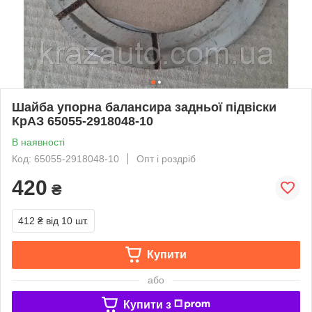
Шайба упорна балансира задньої підвіски
КрАЗ 65055-2918048-10
В наявності
Код: 65055-2918048-10
Опт і роздріб
420
₴
412 ₴
від 10 шт.
Купити
або
Купити з