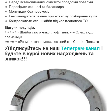
🔹 Перед встановленням очистити посадочні поверхні
🔹 Перевірити стан осі та балансира
🔹 Монтувати без перекосів
🔹 Рекомендується заміна при кожному розбиранні вузла
🔹 Контролювати стан шайби під час планового ТО
Відгуки покупців:
⭐️⭐️⭐️⭐️⭐️ «Шайба стала чітко, люфт зник.» – Олександр,
Кременчук
⭐️⭐️⭐️⭐️⭐️ «Розміри точні, метал якісний.» – Сергій, Полтава
⚡Підписуйтесь на наш
Телеграм-канал
і
будьте в курсі нових надходжень та
знижок!!!