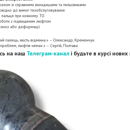
разом зі справними вкладишами та пильовиками
овідно до вимог техобслуговування
н пальця при кожному ТО
роботи з підвищеним люфтом
 зносі або деформації
ький палець, якість відмінна.» – Олександр, Кременчук
ез проблем, люфтів немає.» – Сергій, Полтава
сь на наш
Телеграм-канал
і будьте в курсі нових