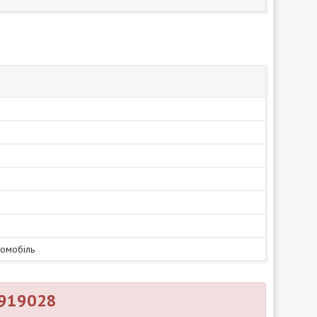
томобіль
2919028