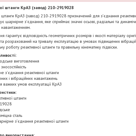
ої штанги КрАЗ (завод) 210-2919028
 штанги КрАЗ (завод) 210-2919028 призначений для з’єднання реактивно
ує шарнірне з’єднання, яке сприймає значні осьові, радіальні та динаміч
 навантаженням.
я гарантує відповідність геометричних розмірів і якості матеріалу ори
і та розрахований на тривалу експлуатацію в умовах підвищених вібраці
ну роботу реактивної штанги та правильну кінематику підвіски.
ливості:
одське виготовлення
 зносостійкість
е з’єднання реактивної штанги
рних і вібраційних навантажень
 важких умов експлуатації КрАЗ
ристики:
ктивної штанги
919028
дське
оміцна сталь
рнірне з’єднання реактивної штанги
до використання: