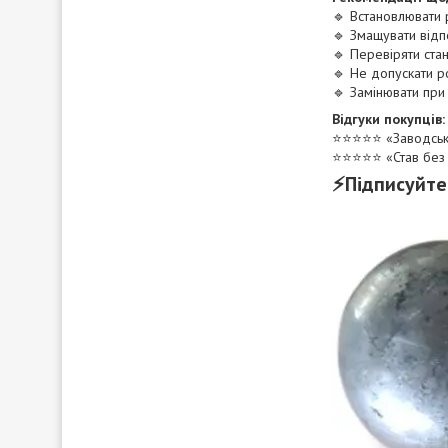
🔹 Встановлювати 
🔹 Змащувати відп
🔹 Перевіряти ста
🔹 Не допускати 
🔹 Замінювати при
Відгуки покупців:
⭐️⭐️⭐️⭐️⭐️ «Заводс
⭐️⭐️⭐️⭐️⭐️ «Став б
⚡Підписуйте