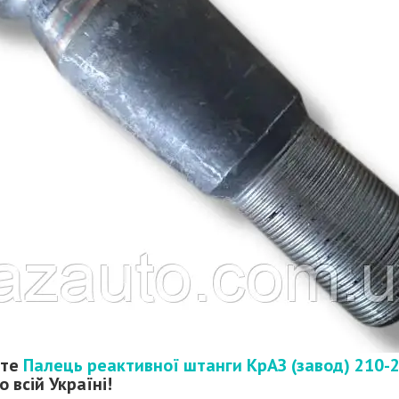
йте
Палець реактивної штанги КрАЗ (завод) 210-
 всій Україні!