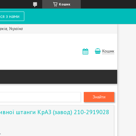
Кошик
ся з нами
рків, Україна
Кошик
Знайти
ивної штанги КрАЗ (завод) 210-2919028