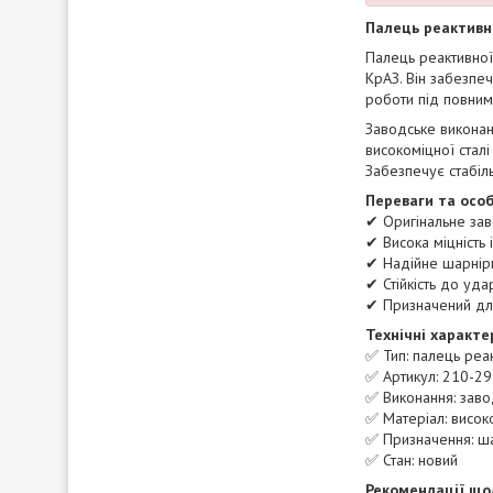
Палець реактивн
Палець реактивної
КрАЗ. Він забезпеч
роботи під повним
Заводське виконанн
високоміцної стал
Забезпечує стабіль
Переваги та особ
✔ Оригінальне зав
✔ Висока міцність і
✔ Надійне шарнірн
✔ Стійкість до уда
✔ Призначений для
Технічні характе
✅ Тип: палець реа
✅ Артикул: 210-2
✅ Виконання: заво
✅ Матеріал: висок
✅ Призначення: ша
✅ Стан: новий
Рекомендації що