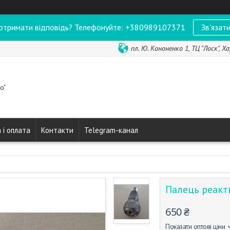
отримати відповідь? Телефонуйте: +380989107371
Зв'язати
пл. Ю. Кононенко 1, ТЦ "Лоск", Ха
o"
 і оплата
Контакти
Telegram-канал
Палець реакт
650 ₴
Показати оптові ціни