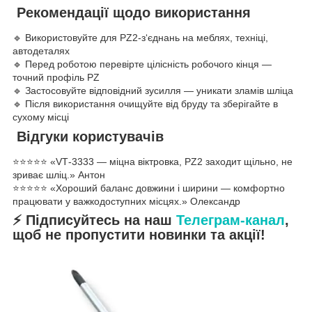
Рекомендації щодо використання
🔹 Використовуйте для PZ2‑з‘єднань на меблях, техніці,
автодеталях
🔹 Перед роботою перевірте цілісність робочого кінця —
точний профіль PZ
🔹 Застосовуйте відповідний зусилля — уникати зламів шліца
🔹 Після використання очищуйте від бруду та зберігайте в
сухому місці
Відгуки користувачів
⭐️⭐️⭐️⭐️⭐ «VT‑3333 — міцна віктровка, PZ2 заходит щільно, не
зриває шліц.» Антон
⭐️⭐️⭐️⭐️⭐ «Хороший баланс довжини і ширини — комфортно
працювати у важкодоступних місцях.» Олександр
⚡ Підписуйтесь на наш
Телеграм-канал
,
щоб не пропустити новинки та акції!