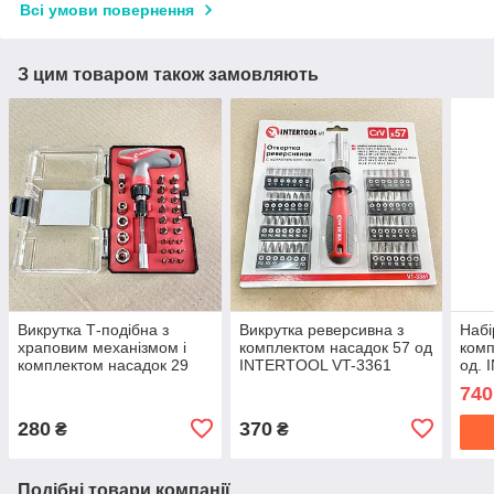
Всі умови повернення
З цим товаром також замовляють
Викрутка Т-подібна з
Викрутка реверсивна з
Набі
храповим механізмом і
комплектом насадок 57 од
комп
комплектом насадок 29
INTERTOOL VT-3361
од.
од. вир-во ст. INTERTOOL
740
VT-3330
280
370
₴
₴
Подібні товари компанії