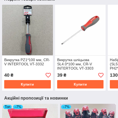
Викрутка PZ1*100 мм, CR-
Викрутка шліцьова
Набі
V INTERTOOL VT-3332
SL4.0*100 мм, CR-V
(SL5
INTERTOOL VT-3303
PH2*
INT
40
39
130
₴
₴
Купити
Купити
Акційні пропозиції та новинки
Топ
–7%
–7%