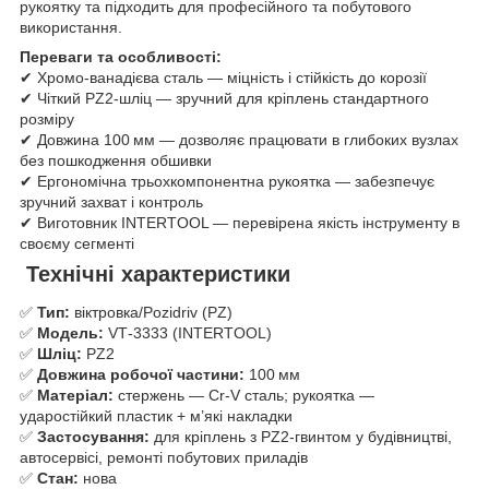
рукоятку та підходить для професійного та побутового
використання.
Переваги та особливості:
✔ Хромо‑ванадієва сталь — міцність і стійкість до корозії
✔ Чіткий PZ2‑шліц — зручний для кріплень стандартного
розміру
✔ Довжина 100 мм — дозволяє працювати в глибоких вузлах
без пошкодження обшивки
✔ Ергономічна трьохкомпонентна рукоятка — забезпечує
зручний захват і контроль
✔ Виготовник INTERTOOL — перевірена якість інструменту в
своєму сегменті
Технічні характеристики
✅
Тип:
віктровка/Pozidriv (PZ)
✅
Модель:
VT‑3333 (INTERTOOL)
✅
Шліц:
PZ2
✅
Довжина робочої частини:
100 мм
✅
Матеріал:
стержень — Cr‑V сталь; рукоятка —
ударостійкий пластик + м’які накладки
✅
Застосування:
для кріплень з PZ2‑гвинтом у будівництві,
автосервісі, ремонті побутових приладів
✅
Стан:
нова