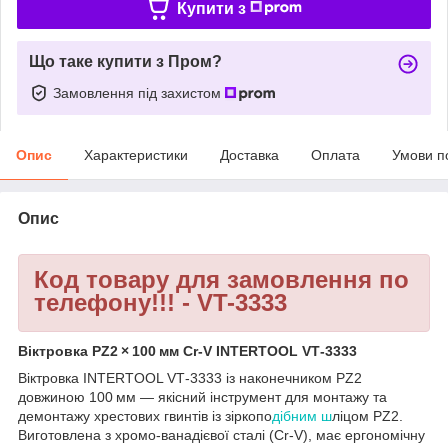
Купити з
Що таке купити з Пром?
Замовлення під захистом
Опис
Характеристики
Доставка
Оплата
Умови п
Опис
Код товару для замовлення по
телефону!!! - VT-3333
Віктровка PZ2 × 100 мм Cr‑V INTERTOOL VT‑3333
Віктровка INTERTOOL VT‑3333 із наконечником PZ2
довжиною 100 мм — якісний інструмент для монтажу та
демонтажу хрестових гвинтів із зіркопо
дібним ш
ліцом PZ2.
Виготовлена з хромо‑ванадієвої сталі (Cr‑V), має ергономічну