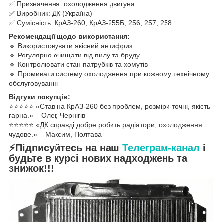
✅ Призначення: охолодження двигуна
✅ Виробник: ДК (Україна)
✅ Сумісність: КрАЗ-260, КрАЗ-255Б, 256, 257, 258
Рекомендації щодо використання:
🔹 Використовувати якісний антифриз
🔹 Регулярно очищати від пилу та бруду
🔹 Контролювати стан патрубків та хомутів
🔹 Промивати систему охолодження при кожному технічному
обслуговуванні
Відгуки покупців:
⭐️⭐️⭐️⭐️⭐️ «Став на КрАЗ-260 без проблем, розміри точні, якість
гарна.» – Олег, Чернігів
⭐️⭐️⭐️⭐️⭐️ «ДК справді добре робить радіатори, охолодження
чудове.» – Максим, Полтава
⚡Підписуйтесь на наш
Телеграм-канал
і
будьте в курсі нових надходжень та
знижок!!!