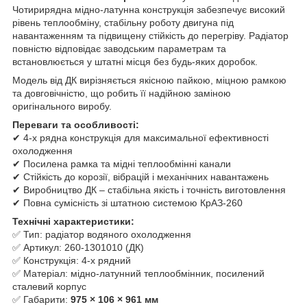
Чотирирядна мідно-латунна конструкція забезпечує високий
рівень теплообміну, стабільну роботу двигуна під
навантаженням та підвищену стійкість до перегріву. Радіатор
повністю відповідає заводським параметрам та
встановлюється у штатні місця без будь-яких доробок.
Модель від ДК вирізняється якісною пайкою, міцною рамкою
та довговічністю, що робить її надійною заміною
оригінального виробу.
Переваги та особливості:
✔ 4-х рядна конструкція для максимальної ефективності
охолодження
✔ Посилена рамка та мідні теплообмінні канали
✔ Стійкість до корозії, вібрацій і механічних навантажень
✔ Виробництво ДК – стабільна якість і точність виготовлення
✔ Повна сумісність зі штатною системою КрАЗ-260
Технічні характеристики:
✅ Тип: радіатор водяного охолодження
✅ Артикул: 260-1301010 (ДК)
✅ Конструкція: 4-х рядний
✅ Матеріал: мідно-латунний теплообмінник, посилений
сталевий корпус
✅ Габарити:
975 × 106 × 961 мм