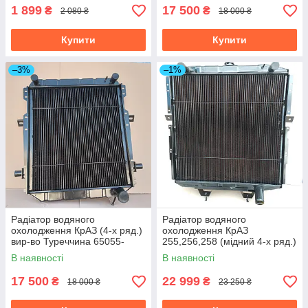
1 899
17 500
₴
₴
2 080 ₴
18 000 ₴
Купити
Купити
–3%
–1%
Радіатор водяного
Радіатор водяного
охолодження КрАЗ (4-х ряд.)
охолодження КрАЗ
вир-во Туреччина 65055-
255,256,258 (мідний 4-х ряд.)
1301010
вир-во Туреччина 256-
В наявності
В наявності
1301010
17 500
22 999
₴
₴
18 000 ₴
23 250 ₴