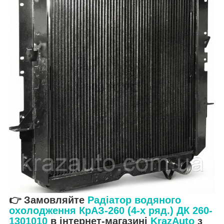
👉 Замовляйте
Радіатор водяного
охолодження КрАЗ-260 (4-х ряд.) ДК 260-
1301010
в інтернет-магазині
KrazAuto
з