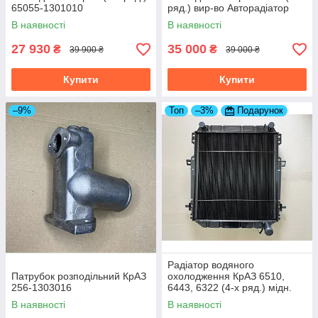
65055-1301010
ряд.) вир-во Авторадіатор
6437-1301010-10
В наявності
В наявності
27 930
35 000
₴
₴
39 900 ₴
39 000 ₴
Купити
Купити
–9%
Топ
–3%
Подарунок
Радіатор водяного
Патрубок розподільний КрАЗ
охолодження КрАЗ 6510,
256-1303016
6443, 6322 (4-х ряд.) мідн.
вир-во Туреччина 6437-
В наявності
В наявності
1301010-10