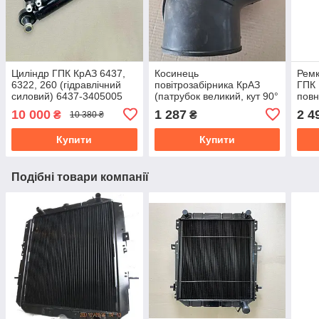
Циліндр ГПК КрАЗ 6437,
Косинець
Ремк
6322, 260 (гідравлічний
повітрозабірника КрАЗ
ГПК 
силовий) 6437-3405005
(патрубок великий, кут 90°
повн
діаметр 130/130 мм) 260-
підш
10 000
1 287
2 4
₴
₴
10 380 ₴
1109747
340
Купити
Купити
Подібні товари компанії