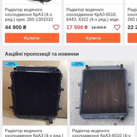
Радіатор водяного
Радіатор водяного
Раді
охолодження КрАЗ (4-х
охолодження КрАЗ 6510,
охол
ряд.) ориг. 260-1301010
6443, 6322 (4-х ряд.) мідн.
260 
вир-во Туреччина 6437-
во Т
44 900
17 500
22 
₴
₴
18 000 ₴
1301010-10
130
Купити
Купити
Акційні пропозиції та новинки
–30%
–10%
Радіатор водяного
Радіатор водяного
охолодження КрАЗ (4-х ряд.)
охолодження КрАЗ-6510 (4-х