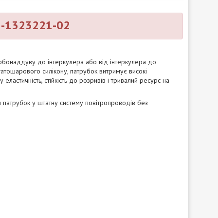
55-1323221-02
рбонаддуву до інтеркулера або від інтеркулера до
агатошарового силікону, патрубок витримує високі
еластичність, стійкість до розривів і тривалий ресурс на
 патрубок у штатну систему повітропроводів без