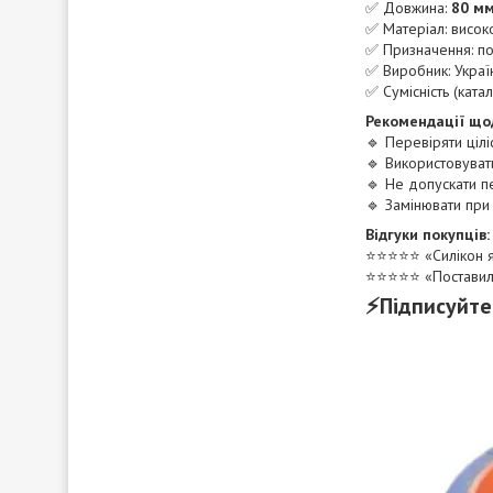
✅ Довжина:
80 м
✅ Матеріал: висок
✅ Призначення: по
✅ Виробник: Украї
✅ Сумісність (кат
Рекомендації що
🔹 Перевіряти ціл
🔹 Використовуват
🔹 Не допускати п
🔹 Замінювати при
Відгуки покупців:
⭐️⭐️⭐️⭐️⭐️ «Силіко
⭐️⭐️⭐️⭐️⭐️ «Поста
⚡Підписуйте