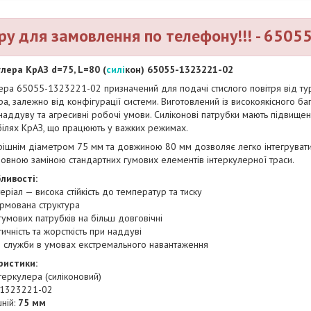
ру для замовлення по телефону!!! - 650
лера КрАЗ d=75, L=80 (
силі
кон) 65055-1323221-02
ера 65055-1323221-02 призначений для подачі стислого повітря від ту
а, залежно від конфігурації системи. Виготовлений із високоякісного б
наддуву та агресивні робочі умови. Силіконові патрубки мають підвищену 
ілях КрАЗ, що працюють у важких режимах.
трішнім діаметром 75 мм та довжиною 80 мм дозволяє легко інтегрувати
овною заміною стандартних гумових елементів інтеркулерної траси.
ливості:
ріал — висока стійкість до температур та тиску
рмована структура
гумових патрубків на більш довговічні
чність та жорсткість при наддуві
 служби в умовах екстремального навантаження
ристики:
теркулера (силіконовий)
-1323221-02
ній:
75 мм