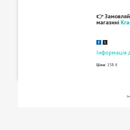
👉 Замовля
магазині
Kra
Інформація 
Ціна:
158 ₴