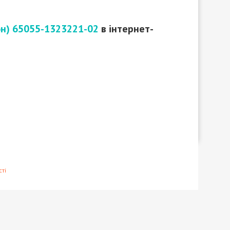
он) 65055-1323221-02
в інтернет-
ті