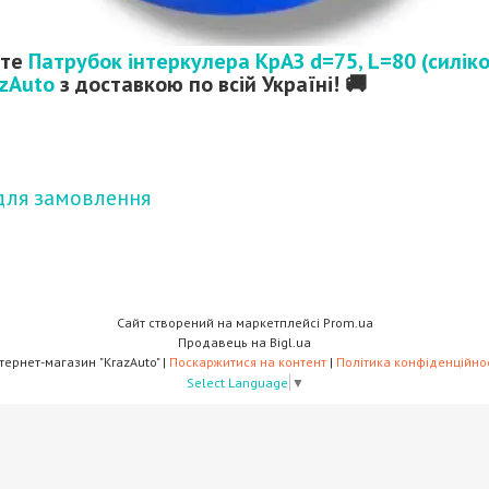
йте
Патрубок інтеркулера КрАЗ d=75, L=80 (силік
zAuto
з доставкою по всій Україні! 🚚
для замовлення
Сайт створений на маркетплейсі
Prom.ua
Продавець на Bigl.ua
Інтернет-магазин "KrazAuto" |
Поскаржитися на контент
|
Політика конфіденційнос
Select Language
▼