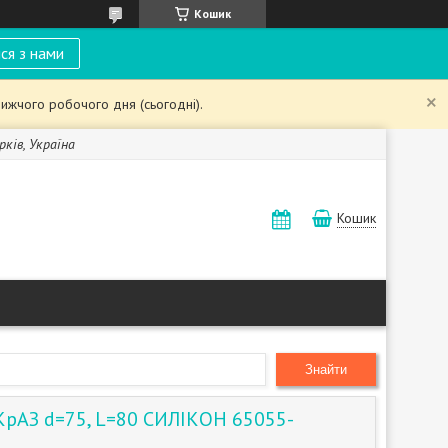
Кошик
ся з нами
ижчого робочого дня (сьогодні).
рків, Україна
Кошик
Знайти
КрАЗ d=75, L=80 СИЛІКОН 65055-