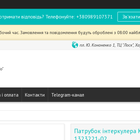
отримати відповідь? Телефонуйте: +380989107371
Зв'язати
обочий час. Замовлення та повідомлення будуть оброблені з 08:00 найбл
пл. Ю. Кононенко 1, ТЦ "Лоск", Ха
o"
 і оплата
Контакти
Telegram-канал
Патрубок інтеркулера 
1323221-02