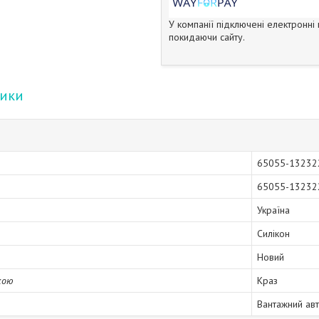
У компанії підключені електронні
покидаючи сайту.
тики
65055-13232
65055-13232
Україна
Силікон
Новий
кою
Краз
Вантажний ав