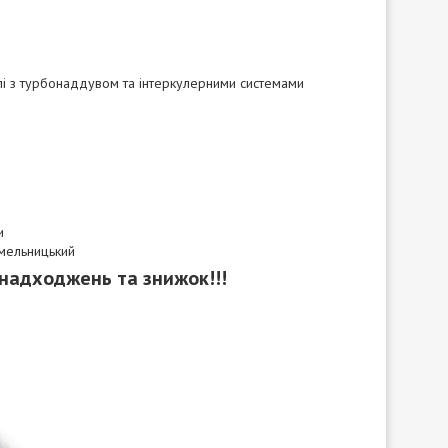
елі з турбонаддувом та інтеркулерними системами
и
Хмельницький
 надходжень та знижок!!!