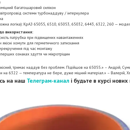
м
оміцний багатошаровий силікон
вітропровід системи турбонаддуву / інтеркулера
на
аложна логіка): КрАЗ 65055, 6510, 65053, 65032, 6443, 6322, 260 — мод
до використання:
існість патрубка при підвищених навантаженнях
и якісні хомути для герметичного затискання
ерекручення під час монтажу
 перших ознаках здуття чи мікротріщин
н якісний, тримає наддув без проблем. Підійшов на 65055.» – Андрій, Сум
вили на 6322 — температура не бере, дуже міцний матеріал.» – Валерій, 
сь на наш
Телеграм-канал
і будьте в курсі нових