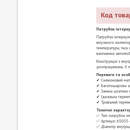
Код това
Патрубок інтерку
Патрубок інтеркул
впускного колектор
температури, тиск 
вантажних автомоб
Конструкція з вну
доопрацювань. Є п
Переваги та особ
✔ Силіконовий мате
✔ Багатошарова а
✔ Заміна штатних 
✔ Ідеальна гермети
✔ Тривалий термін
Технічні характе
✅ Тип: патрубок ін
✅ Артикул: 65055
✅ Діаметр внутріш