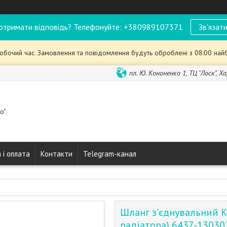
отримати відповідь? Телефонуйте: +380989107371
Зв'язати
робочий час. Замовлення та повідомлення будуть оброблені з 08:00 най
пл. Ю. Кононенко 1, ТЦ "Лоск", Ха
o"
 і оплата
Контакти
Telegram-канал
Шланг з'єднувальний К
радіатора) 6437-13030