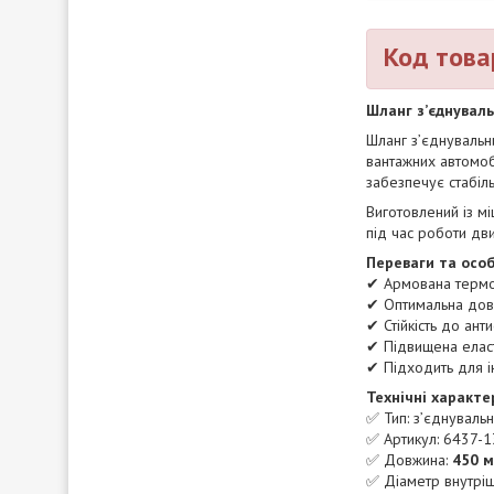
Код това
Шланг з’єднуваль
Шланг з’єднуваль
вантажних автомоб
забезпечує стабіль
Виготовлений із мі
під час роботи дв
Переваги та особ
✔ Армована термо
✔ Оптимальна дов
✔ Стійкість до ан
✔ Підвищена еласти
✔ Підходить для і
Технічні характе
✅ Тип: з’єднуваль
✅ Артикул: 6437-
✅ Довжина:
450 
✅ Діаметр внутріш