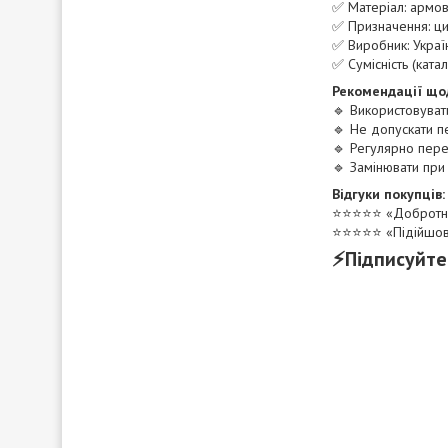
✅ Матеріал: армов
✅ Призначення: ц
✅ Виробник: Украї
✅ Сумісність (кат
Рекомендації що
🔹 Використовуват
🔹 Не допускати п
🔹 Регулярно пере
🔹 Замінювати при
Відгуки покупців:
⭐️⭐️⭐️⭐️⭐️ «Доброт
⭐️⭐️⭐️⭐️⭐️ «Підійшо
⚡Підписуйте