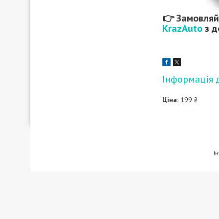
👉 Замовля
KrazAuto
з д
Інформація 
Ціна:
199 ₴