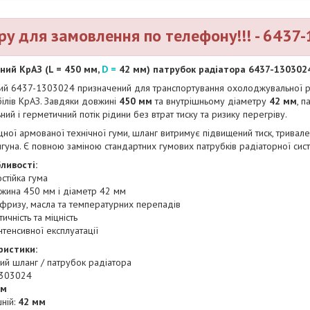
ру для замовлення по телефону!!! - 6437
ний КрАЗ (L = 450 мм,
D =
42 мм) патрубок радіатора 6437-130302
ний 6437-1303024 призначений для транспортування охолоджувальної 
ілів КрАЗ. Завдяки довжині
450 мм
та внутрішньому діаметру
42 мм
, 
ний і герметичний потік рідини без втрат тиску та ризику перегріву.
цної армованої технічної гуми, шланг витримує підвищений тиск, тривал
игуна. Є повною заміною стандартних гумових патрубків радіаторної сис
ливості:
стійка гума
жина 450 мм і діаметр 42 мм
тифризу, масла та температурних перепадів
чність та міцність
нтенсивної експлуатації
ристики:
ний шланг / патрубок радіатора
1303024
мм
ній:
42 мм