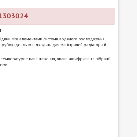
-1303024
4
рідини між елементами системи водяного охолодження
патрубок ідеально підходить для магістралей радіатора й
е температурне навантаження, вплив антифризів та вібрації
теми.