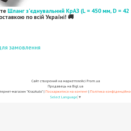
йте
Шланг з'єднувальний КрАЗ (L = 450 мм, D = 4
оставкою по всій Україні! 🚚
для замовлення
Сайт створений на маркетплейсі
Prom.ua
Продавець на Bigl.ua
Інтернет-магазин "KrazAuto" |
Поскаржитися на контент
|
Політика конфіденційнос
Select Language
▼