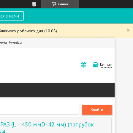
Кошик
ся з нами
ближчого робочого дня (10.08).
рків, Україна
Кошик
Знайти
РАЗ (L = 450 ммD=42 мм) (патрубок
24