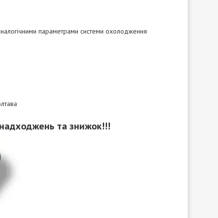
 з аналогічними параметрами системи охолодження
олтава
 надходжень та знижок!!!