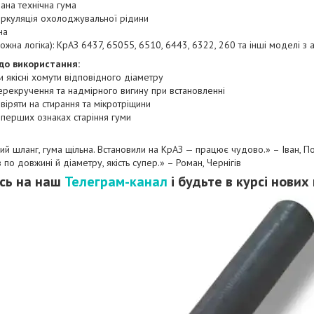
ана технічна гума
иркуляція охолоджувальної рідини
на
аложна логіка): КрАЗ 6437, 65055, 6510, 6443, 6322, 260 та інші моделі
до використання:
и якісні хомути відповідного діаметру
ерекручення та надмірного вигину при встановленні
віряти на стирання та мікротріщини
 перших ознаках старіння гуми
ний шланг, гума щільна. Встановили на КрАЗ — працює чудово.» – Іван, П
в по довжині й діаметру, якість супер.» – Роман, Чернігів
сь на наш
Телеграм-канал
і будьте в курсі нових