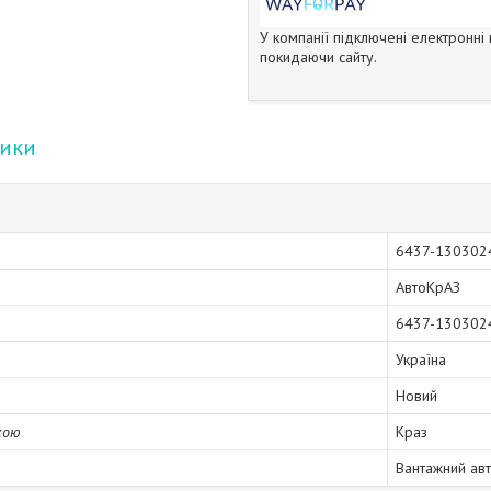
У компанії підключені електронні
покидаючи сайту.
тики
6437-130302
АвтоКрАЗ
6437-130302
Україна
Новий
кою
Краз
Вантажний ав