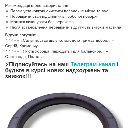
Рекомендації щодо використання:
🔹 Перед установкою очистити посадочне місце та вал
🔹 Перевірити стан підшипників і робочої поверхні
🔹 Монтаж виконувати без перекосів
🔹 Після встановлення перевірити відсутність витоків мастила
Відгуки покупців:
⭐️⭐️⭐️⭐️⭐️ «Сальник став щільно, мастило тримає добре.» –
Сергій, Кременчук
⭐️⭐️⭐️⭐️⭐️ «Якість хороша, підходить і для балансира.» –
Олександр, Полтава
⚡Підписуйтесь на наш
Телеграм-канал
і
будьте в курсі нових надходжень та
знижок!!!