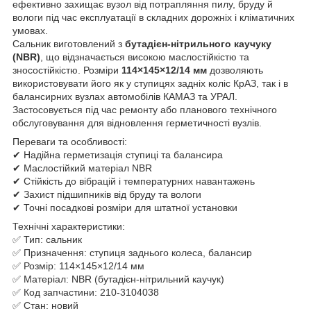
ефективно захищає вузол від потрапляння пилу, бруду й
вологи під час експлуатації в складних дорожніх і кліматичних
умовах.
Сальник виготовлений з
бутадієн-нітрильного каучуку
(NBR)
, що відзначається високою маслостійкістю та
зносостійкістю. Розміри
114×145×12/14 мм
дозволяють
використовувати його як у ступицях задніх коліс КрАЗ, так і в
балансирних вузлах автомобілів КАМАЗ та УРАЛ.
Застосовується під час ремонту або планового технічного
обслуговування для відновлення герметичності вузлів.
Переваги та особливості:
✔ Надійна герметизація ступиці та балансира
✔ Маслостійкий матеріал NBR
✔ Стійкість до вібрацій і температурних навантажень
✔ Захист підшипників від бруду та вологи
✔ Точні посадкові розміри для штатної установки
Технічні характеристики:
✅ Тип: сальник
✅ Призначення: ступиця заднього колеса, балансир
✅ Розмір: 114×145×12/14 мм
✅ Матеріал: NBR (бутадієн-нітрильний каучук)
✅ Код запчастини: 210-3104038
✅ Стан: новий