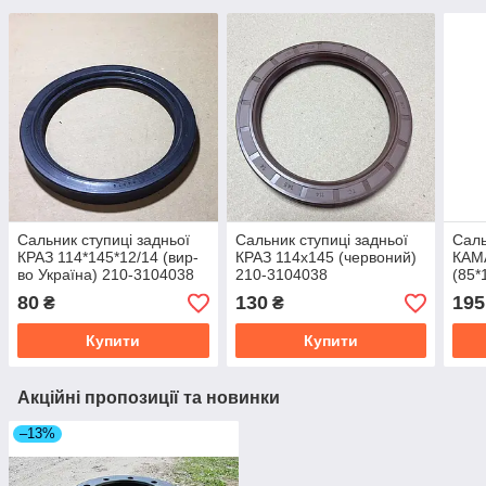
Сальник ступиці задньої
Сальник ступиці задньої
Саль
КРАЗ 114*145*12/14 (вир-
КРАЗ 114х145 (червоний)
КАМ
во Україна) 210-3104038
210-3104038
(85*
310
80
130
195
₴
₴
Купити
Купити
Акційні пропозиції та новинки
–13%