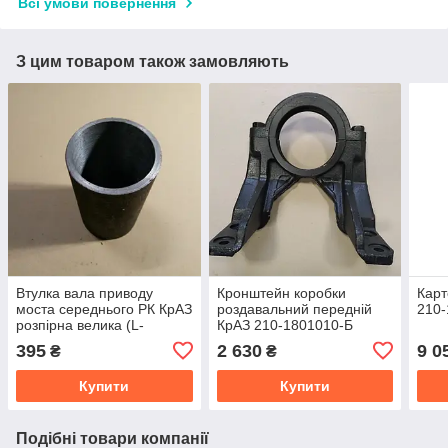
Всі умови повернення
З цим товаром також замовляють
Втулка вала приводу
Кронштейн коробки
Карт
моста середнього РК КрАЗ
роздавальний передній
210-
розпірна велика (L-
КрАЗ 210-1801010-Б
65,5х76-135 mm) 210-
395
2 630
9 0
₴
₴
1802181
Купити
Купити
Подібні товари компанії