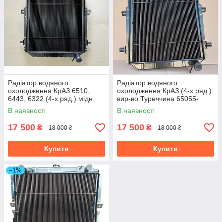
Радіатор водяного
Радіатор водяного
охолодження КрАЗ 6510,
охолодження КрАЗ (4-х ряд.)
6443, 6322 (4-х ряд.) мідн.
вир-во Туреччина 65055-
вир-во Туреччина 6437-
1301010
В наявності
В наявності
1301010-10
17 500
17 500
₴
₴
18 000 ₴
18 000 ₴
Купити
Купити
–1%