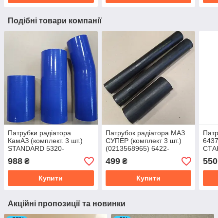
Подібні товари компанії
Патрубки радіатора
Патрубок радіатора МАЗ
Патр
КамАЗ (комплект. 3 шт.)
СУПЕР (комплект 3 шт.)
6437
STANDARD 5320-
(0213568965) 6422-
СТА
1303010/26/27 (TEMPEST)
1303025
1303
988
499
550
₴
₴
TP.1336.STD
231
Купити
Купити
Акційні пропозиції та новинки