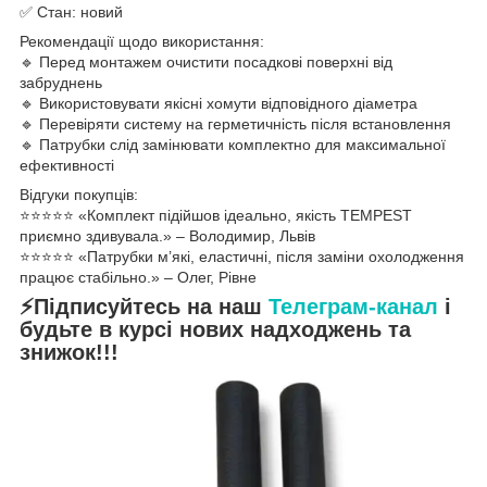
✅ Стан: новий
Рекомендації щодо використання:
🔹 Перед монтажем очистити посадкові поверхні від
забруднень
🔹 Використовувати якісні хомути відповідного діаметра
🔹 Перевіряти систему на герметичність після встановлення
🔹 Патрубки слід замінювати комплектно для максимальної
ефективності
Відгуки покупців:
⭐️⭐️⭐️⭐️⭐️ «Комплект підійшов ідеально, якість TEMPEST
приємно здивувала.» – Володимир, Львів
⭐️⭐️⭐️⭐️⭐️ «Патрубки м’які, еластичні, після заміни охолодження
працює стабільно.» – Олег, Рівне
⚡Підписуйтесь на наш
Телеграм-канал
і
будьте в курсі нових надходжень та
знижок!!!