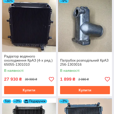
–30%
–9%
Радіатор водяного
охолодження КрАЗ (4-х ряд.)
Патрубок розподільний КрАЗ
65055-1301010
256-1303016
В наявності
В наявності
27 930
1 899
₴
₴
39 900 ₴
2 080 ₴
Купити
Купити
Топ
–3%
Подарунок
–3%