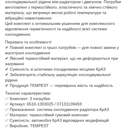
охолоджувальної рідини між радіатором і двигуном. Патрубки
виготовлені з термостійкого, еластичного та хімічно стійкого
матеріалу, що витримує високі робочі температури та
вібраційні навантаження.
Цей комплект є оптимальним рішенням для комплексного
відновлення герметичності та надійності всієї системи
охолодження.
Переваги та особливості:
✔ Повний комплект із трьох патрубків — для повної заміни у
магістралі охолодження
✔ Якісний термостійкий матеріал, що не деформується при
нагріванні
✔ Сумісність зі штатними посадковими місцями КрАЗ
✔ Забезпечують стабільну циркуляцію охолоджувальної
рідини
✔ Продукція TEMPEST — перевірена якість та надійність
Технічні характеристики:
✅ Комплект: 3 патрубки
✅ Артикул: 6510-1303025 / 07131139459
✅ Призначення: система охолодження радіатора КрАЗ
✅ Матеріал: термостійкий гумовий композит
✅ Сумісність: автомобілі КрАЗ відповідних модифікацій
✅ Виробник: TEMPEST