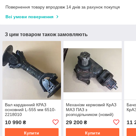
Повернення товару впродовж 14 днів за рахунок покупця
Всі умови повернення
З цим товаром також замовляють
Вал карданний КРАЗ
Механізм кермовий КрАЗ
Бач
основний L-555 мм 6510-
МАЗ ПАЗ з
КрАЗ
2218010
розподільником (новий)
6510-3400015
10 990
29 200
11 
₴
₴
Купити
Купити