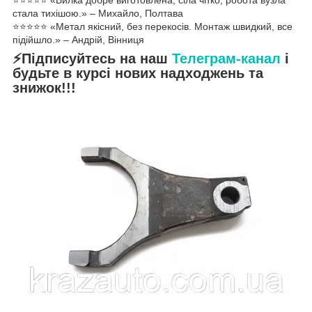
стала тихішою.» – Михайло, Полтава
⭐️⭐️⭐️⭐️⭐️ «Метал якісний, без перекосів. Монтаж швидкий, все
підійшло.» – Андрій, Вінниця
⚡Підписуйтесь на наш
Телеграм-канал
і
будьте в курсі нових надходжень та
знижок!!!