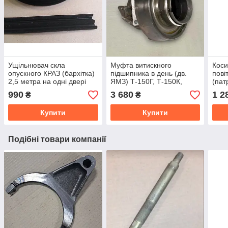
Ущільнювач скла
Муфта витискного
Кос
опускного КРАЗ (бархітка)
підшипника в день (дв.
пові
2,5 метра на одні двері
ЯМЗ) Т-150Г, Т-150К,
(пат
260-6103254
ХТЗ-17221 (вир-во
діам
990
3 680
1 2
₴
₴
Україна) 172.21.032
110
Купити
Купити
Подібні товари компанії