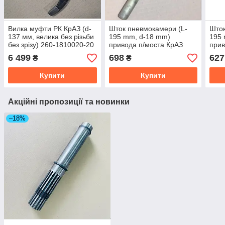
Вилка муфти РК КрАЗ (d-
Шток пневмокамери (L-
Шток
137 мм, велика без різьби
195 mm, d-18 mm)
195 
без зрізу) 260-1810020-20
привода п/моста КрАЗ
прив
(різьба посередині) 260-
260
6 499
698
627
₴
₴
1831024
Купити
Купити
Акційні пропозиції та новинки
–18%