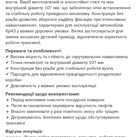
моста. Виріб виготовлений із зносостійкої сталі та має
внутрішній діаметр 107 мм, що забезпечує чітке встановлення
та стабільну роботу привідного механізму. Конструкція без
різьби дозволяє зберігати надійну фіксацію при інтенсивних
навантаженнях, характерних для експлуатації автомобілів
КрАЗ у важких дорожніх умовах. Вилка застосовується для
заміни зношених деталей приводу, відновлюючи коректність
роботи трансмісії.
Переваги та особливості:
✔ Висока міцність та стійкість до скручувальних навантажень
✔ Точна геометрія та внутрішній діаметр 107 мм
✔ Конструкція без різьби для стабільної роботи вузла
✔ Підходить для відновлення працездатності роздаткової
коробки
✔ Довговічність у важких умовах експлуатації
Рекомендації щодо використання:
🔹 Перед монтажем очистити посадочні поверхні
🔹 Після встановлення перевірити відсутність люфтів
🔹 Вчасно замінювати у разі помітного зносу або тріщин
🔹 Дотримуватись технічних вимог щодо обслуговування
трансмісії
Відгуки покупців:
⭐️⭐️⭐️⭐️⭐️ «Вилка добре виготовлена, сіла чітко, робота вузла