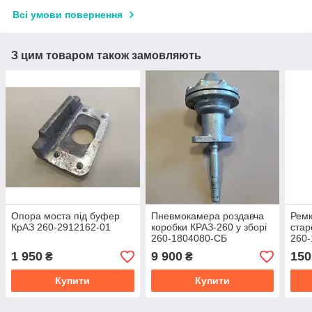
Всі умови повернення
З цим товаром також замовляють
Опора моста під буфер
Пневмокамера роздавча
Рем
КрАЗ 260-2912162-01
коробки КРАЗ-260 у зборі
стар
260-1804080-СБ
260-
1 950
9 900
150
₴
₴
Купити
Купити