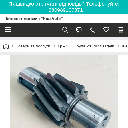
Як швидко отримати відповідь? Телефонуйте:
+380989107371
Інтернет магазин "KrazAuto"
Товари та послуги
КрАЗ
Група 24. Міст задній
Шес