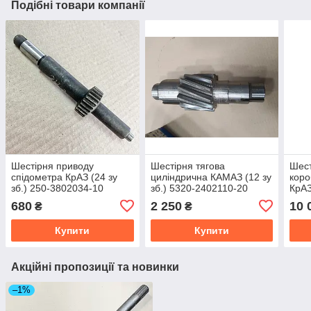
Подібні товари компанії
Шестірня приводу
Шестірня тягова
Шест
спідометра КрАЗ (24 зу
циліндрична КАМАЗ (12 зу
коро
зб.) 250-3802034-10
зб.) 5320-2402110-20
КрАЗ
180
680
2 250
10 
₴
₴
Купити
Купити
Акційні пропозиції та новинки
–1%