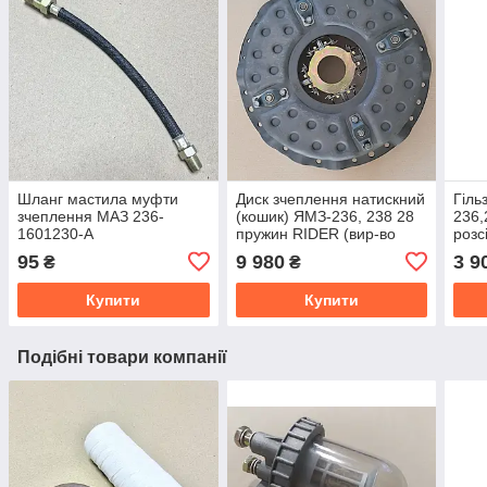
Шланг мастила муфти
Диск зчеплення натискний
Гіль
зчеплення МАЗ 236-
(кошик) ЯМЗ-236, 238 28
236,
1601230-А
пружин RIDER (вир-во
розс
Угорщина) 238-1601090
п/к 
95
9 980
3 9
₴
₴
100
Купити
Купити
Подібні товари компанії