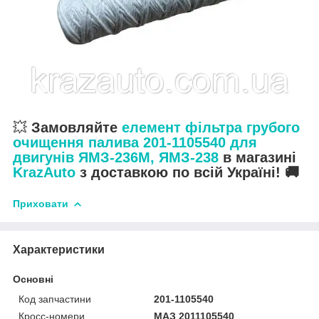
💥
Замовляйте
елемент фільтра грубого
очищення палива 201-1105540 для
двигунів ЯМЗ-236М, ЯМЗ-238
в магазині
KrazAuto
з доставкою по всій Україні! 🚚
Приховати
Характеристики
Основні
Код запчастини
201-1105540
Кросс-номери
МАЗ 2011105540