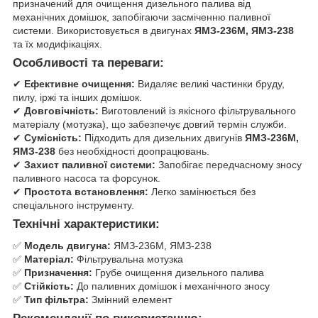
призначений для очищення дизельного палива від
механічних домішок, запобігаючи засміченню паливної
системи. Використовується в двигунах
ЯМЗ-236М, ЯМЗ-238
та їх модифікаціях.
Особливості та переваги:
✔
Ефективне очищення:
Видаляє великі частинки бруду,
пилу, іржі та інших домішок.
✔
Довговічність:
Виготовлений із якісного фільтрувального
матеріалу (мотузка), що забезпечує довгий термін служби.
✔
Сумісність:
Підходить для дизельних двигунів
ЯМЗ-236М,
ЯМЗ-238
без необхідності доопрацювань.
✔
Захист паливної системи:
Запобігає передчасному зносу
паливного насоса та форсунок.
✔
Простота встановлення:
Легко замінюється без
спеціального інструменту.
Технічні характеристики:
✅
Модель двигуна:
ЯМЗ-236М, ЯМЗ-238
✅
Матеріал:
Фільтрувальна мотузка
✅
Призначення:
Грубе очищення дизельного палива
✅
Стійкість:
До паливних домішок і механічного зносу
✅
Тип фільтра:
Змінний елемент