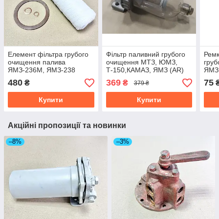
Елемент фільтра грубого
Фільтр паливний грубого
Ремк
очищення палива
очищення МТЗ, ЮМЗ,
груб
ЯМЗ-236М, ЯМЗ-238
Т-150,КАМАЗ, ЯМЗ (AR)
ЯМЗ 
(мотузка) з
240-1105010-01
(204
480
369
75
₴
₴
379 ₴
ремкомплектом 201-
110
1105540-1
Купити
Купити
Акційні пропозиції та новинки
–8%
–3%