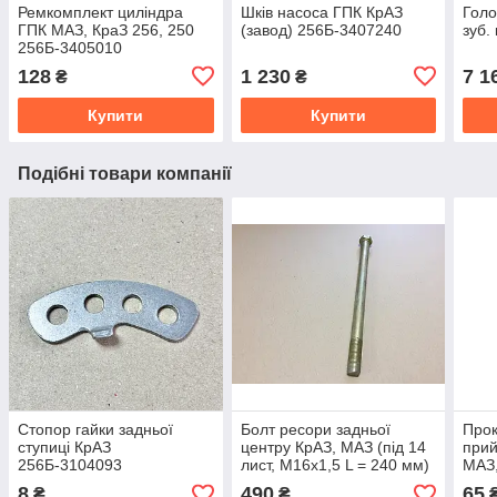
Ремкомплект циліндра
Шків насоса ГПК КрАЗ
Голо
ГПК МАЗ, КраЗ 256, 250
(завод) 256Б-3407240
зуб.
256Б-3405010
128
1 230
7 1
₴
₴
Купити
Купити
Подібні товари компанії
Стопор гайки задньої
Болт ресори задньої
Про
ступиці КрАЗ
центру КрАЗ, МАЗ (під 14
прий
256Б-3104093
лист, М16х1,5 L = 240 мм)
МАЗ,
256Б-2912032
250
8
490
65
₴
₴