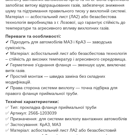
запобігає витоку відпрацьованих газів, забезпечує зниження
шуму та підтримання правильного тиску у вихлопній системі.
Матеріал — асбостальний лист (ЛА2) або безасбестова
технологія виробництва з г. Лозової, що гарантує стійкість до
температури та агресивного впливу вихлопних газів.
Переваги та особливості:
✔ Підходить для автомобілів МАЗ і КрАЗ — заводська
сумісність.
✔ Матеріал: асбостальний лист або безасбестова технологія
– стійкість до високих температур і агресивного середовища.
✔ Герметичне з’єднання фланця — зменшує шум, виключає
витік газів.
✔ Простий монтаж — швидка заміна без складних
модифікацій.
✔ Права сторона системи вихлопу — точна підбірка для
правого фланця приймальної труби.
Технічні характеристики:
✅ Тип: прокладка фланця приймальної труби
✅ Артикул: 256Б-1203039
✅ Призначення: для системи вихлопу вантажних автомобілів
✅ Застосування: КрАЗ, МАЗ
✅ Матеріал: асбостальний лист ЛА2 або безасбестовий