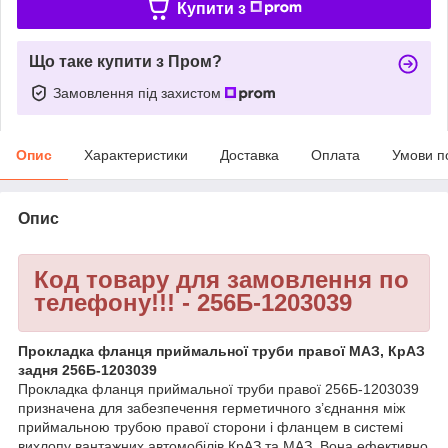
Купити з
Що таке купити з Пром?
Замовлення під захистом
Опис
Характеристики
Доставка
Оплата
Умови п
Опис
Код товару для замовлення по
телефону!!! - 256Б-1203039
Прокладка фланця приймальної труби правої МАЗ, КрАЗ
задня 256Б-1203039
Прокладка фланця приймальної труби правої 256Б-1203039
призначена для забезпечення герметичного з’єднання між
приймальною трубою правої сторони і фланцем в системі
вихлопу вантажних автомобілів КрАЗ та МАЗ. Вона ефективно