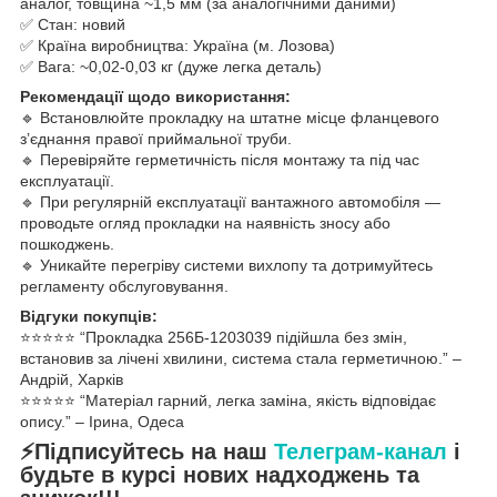
аналог, товщина ~1,5 мм (за аналогічними даними)
✅ Стан: новий
✅ Країна виробництва: Україна (м. Лозова)
✅ Вага: ~0,02-0,03 кг (дуже легка деталь)
Рекомендації щодо використання:
🔹 Встановлюйте прокладку на штатне місце фланцевого
з’єднання правої приймальної труби.
🔹 Перевіряйте герметичність після монтажу та під час
експлуатації.
🔹 При регулярній експлуатації вантажного автомобіля —
проводьте огляд прокладки на наявність зносу або
пошкоджень.
🔹 Уникайте перегріву системи вихлопу та дотримуйтесь
регламенту обслуговування.
Відгуки покупців:
⭐️⭐️⭐️⭐️⭐️ “Прокладка 256Б-1203039 підійшла без змін,
встановив за лічені хвилини, система стала герметичною.” –
Андрій, Харків
⭐️⭐️⭐️⭐️⭐️ “Матеріал гарний, легка заміна, якість відповідає
опису.” – Ірина, Одеса
⚡Підписуйтесь на наш
Телеграм-канал
і
будьте в курсі нових надходжень та